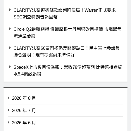
CLARITY法案道德條款談判陷僵局！Warren正式要求
SEC調查特朗普迷因幣
Circle Q2逆轉虧損 惟遭摩根士丹利狠砍目標價 市場聚焦
流通量萎縮
CLARITY法案60票門檻仍差關鍵缺口！民主黨七參議員
聯合聲明：現有提案尚未準備好
SpaceX上市後首份季報：營收78億超預期 比特幣持倉縮
水5.4億致虧損
2026 年 8 月
2026 年 7 月
2026 年 6 月