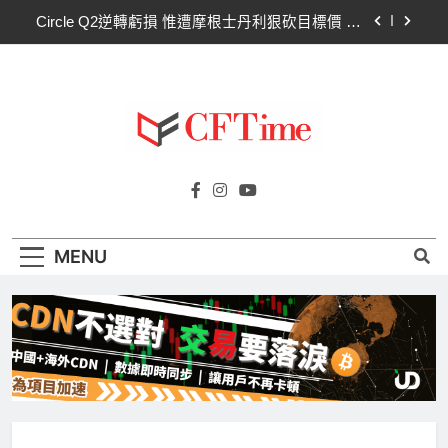
Skip
Circle Q2逆轉虧損 惟遭摩根士丹利狠砍目標價 市
to
場聚焦流通量萎縮
content
CLARITY法案60票門檻仍差關鍵缺口！民主黨七
參議員聯合聲明：現有提案尚未準備好
比特幣失守關鍵阻力帶！50日SMA及斐波那契
63,600美元未收復，下降通道持續
CLARITY法案道德條款談判陷僵局！Warren正式
Cftime.io
要求SEC調查特朗普迷因幣
CFTime與你一同探索有關
Circle Q2逆轉虧損 惟遭摩根士丹利狠砍目標價 市
AI（ChatGPT）、區塊鏈、NFT、加密貨
場聚焦流通量萎縮
幣、元宇宙及金融科技FinTech等資訊。
CLARITY法案60票門檻仍差關鍵缺口！民主黨七
MENU
參議員聯合聲明：現有提案尚未準備好