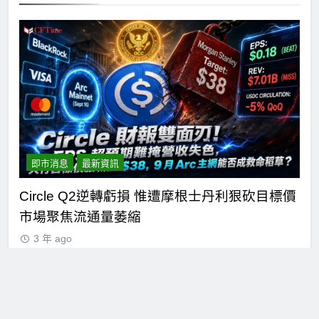
即市消息
最新資訊
n正
Circle Q2逆轉虧損 惟遭摩根士丹利狠砍目標價
C
市場聚焦流通量萎縮
七
3 年 ago