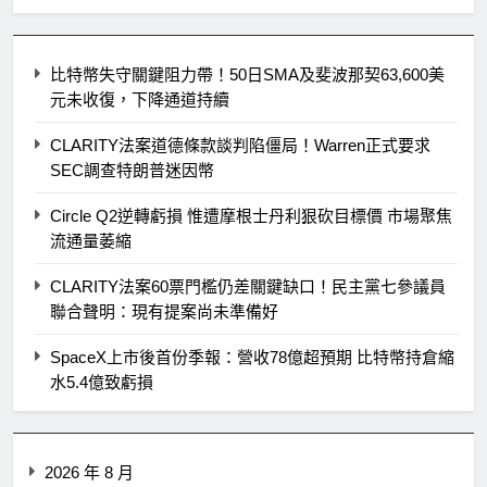
比特幣失守關鍵阻力帶！50日SMA及斐波那契63,600美
元未收復，下降通道持續
CLARITY法案道德條款談判陷僵局！Warren正式要求
SEC調查特朗普迷因幣
Circle Q2逆轉虧損 惟遭摩根士丹利狠砍目標價 市場聚焦
流通量萎縮
CLARITY法案60票門檻仍差關鍵缺口！民主黨七參議員
聯合聲明：現有提案尚未準備好
SpaceX上市後首份季報：營收78億超預期 比特幣持倉縮
水5.4億致虧損
2026 年 8 月