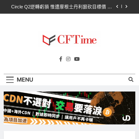
Skip
Circle Q2逆轉虧損 惟遭摩根士丹利狠砍目標價 市
to
場聚焦流通量萎縮
content
CLARITY法案60票門檻仍差關鍵缺口！民主黨七
參議員聯合聲明：現有提案尚未準備好
比特幣失守關鍵阻力帶！50日SMA及斐波那契
63,600美元未收復，下降通道持續
CLARITY法案道德條款談判陷僵局！Warren正式
Cftime.io
要求SEC調查特朗普迷因幣
CFTime與你一同探索有關
Circle Q2逆轉虧損 惟遭摩根士丹利狠砍目標價 市
AI（ChatGPT）、區塊鏈、NFT、加密貨
場聚焦流通量萎縮
幣、元宇宙及金融科技FinTech等資訊。
CLARITY法案60票門檻仍差關鍵缺口！民主黨七
MENU
參議員聯合聲明：現有提案尚未準備好