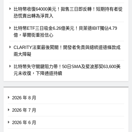
比特幣收復64000美元！拋售三日即反轉！短期持有者從
恐慌賣出轉為淨買入
比特幣ETF三日吸金6.26億美元！貝萊德IBIT獨佔4.79
億，華爾街重拾信心
CLARITY法案最後闖關！開發者免責與總統道德條款成
兩大障礙
比特幣失守關鍵阻力帶！50日SMA及斐波那契63,600美
元未收復，下降通道持續
2026 年 8 月
2026 年 7 月
2026 年 6 月