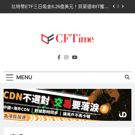
Skip
比特幣ETF三日吸金6.26億美元！貝萊德IBIT獨佔
to
4.79億，華爾街重拾信心
content
CLARITY法案最後闖關！開發者免責與總統道德條
款成兩大障礙
以太幣區間壓縮！100日均線1,920成關鍵 期貨槓
桿比率逼近0.65
比特幣收復64000美元！拋售三日即反轉！短期持
Cftime.io
有者從恐慌賣出轉為淨買入
CFTime與你一同探索有關
比特幣ETF三日吸金6.26億美元！貝萊德IBIT獨佔
AI（ChatGPT）、區塊鏈、NFT、加密貨
4.79億，華爾街重拾信心
幣、元宇宙及金融科技FinTech等資訊。
CLARITY法案最後闖關！開發者免責與總統道德條
MENU
款成兩大障礙