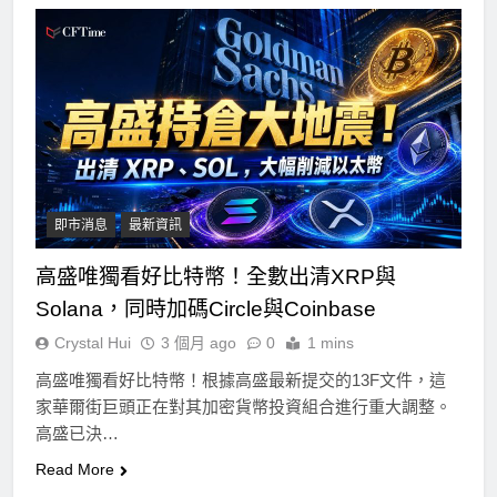
即市消息
最新資訊
高盛唯獨看好比特幣！全數出清XRP與
Solana，同時加碼Circle與Coinbase
Crystal Hui
3 個月 ago
0
1 mins
高盛唯獨看好比特幣！根據高盛最新提交的13F文件，這
家華爾街巨頭正在對其加密貨幣投資組合進行重大調整。
高盛已決…
Read More