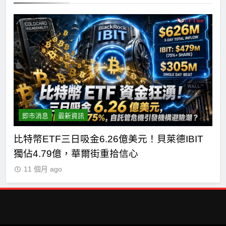
即市消息
最新資訊
短
比特幣ETF三日吸金6.26億美元！貝萊德IBIT
C
獨佔4.79億，華爾街重拾信心
德
11 個月 ago