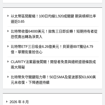
以太幣區間壓縮！100日均線1,920成關鍵 期貨槓桿比率
逼近0.65
比特幣收復64000美元！拋售三日即反轉！短期持有者從
恐慌賣出轉為淨買入
比特幣ETF三日吸金6.26億美元！貝萊德IBIT獨佔4.79
億，華爾街重拾信心
CLARITY法案最後闖關！開發者免責與總統道德條款成
兩大障礙
比特幣失守關鍵阻力帶！50日SMA及斐波那契63,600美
元未收復，下降通道持續
2026 年 8 月