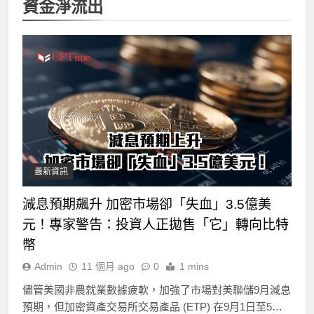
資金淨流出
最新資訊
減息預期飆升 加密市場卻「失血」3.5億美
元！專家警告：投資人正拋售「它」轉向比特
幣
Admin
11 個月 ago
0
1 mins
儘管美國非農就業數據疲軟，加強了市場對美聯儲9月減息
預期，但加密資產交易所交易產品 (ETP) 在9月1日至5…