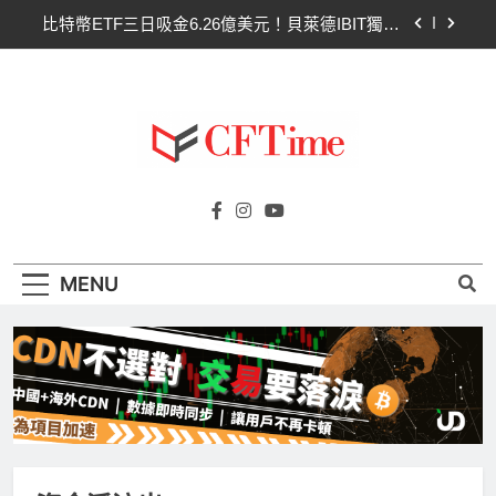
Skip
比特幣ETF三日吸金6.26億美元！貝萊德IBIT獨佔
to
4.79億，華爾街重拾信心
content
CLARITY法案最後闖關！開發者免責與總統道德條
款成兩大障礙
以太幣區間壓縮！100日均線1,920成關鍵 期貨槓
桿比率逼近0.65
比特幣收復64000美元！拋售三日即反轉！短期持
Cftime.io
有者從恐慌賣出轉為淨買入
CFTime與你一同探索有關
比特幣ETF三日吸金6.26億美元！貝萊德IBIT獨佔
AI（ChatGPT）、區塊鏈、NFT、加密貨
4.79億，華爾街重拾信心
幣、元宇宙及金融科技FinTech等資訊。
CLARITY法案最後闖關！開發者免責與總統道德條
MENU
款成兩大障礙