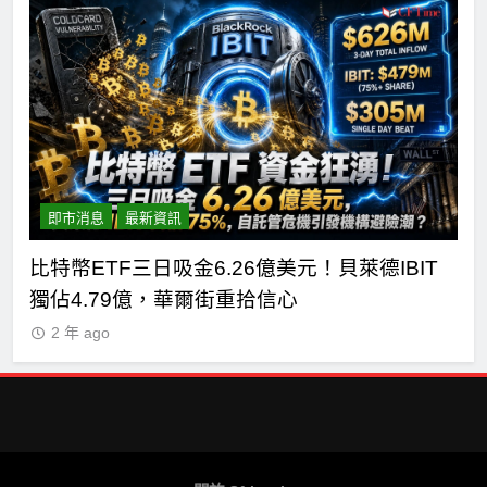
即市消息
最新資訊
短
比特幣ETF三日吸金6.26億美元！貝萊德IBIT
C
獨佔4.79億，華爾街重拾信心
德
2 年 ago