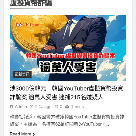
虛擬貨幣詐騙
最新資訊
涉3000億韓元｜韓國YouTuber虛擬貨幣投資
詐騙案 逾萬人受害 逮捕215名嫌疑人
Admin
2 年 ago
0
1 mins
韓聯社報道，韓國警方破獲韓國YouTuber虛擬貨幣投資詐
騙案，主嫌為一名擁有62萬訂閱者的YouTuber，…
Read More