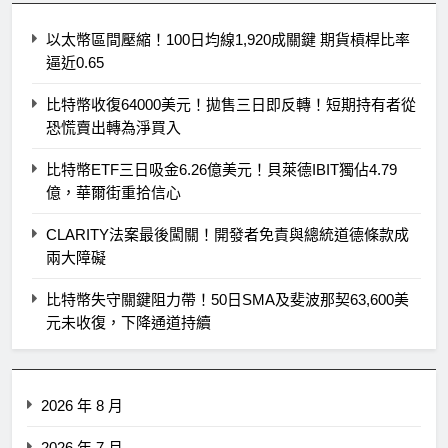
以太幣區間壓縮！100日均線1,920成關鍵 期貨槓桿比率
逼近0.65
比特幣收復64000美元！拋售三日即反轉！短期持有者從
恐慌賣出轉為淨買入
比特幣ETF三日吸金6.26億美元！貝萊德IBIT獨佔4.79
億，華爾街重拾信心
CLARITY法案最後闖關！開發者免責與總統道德條款成
兩大障礙
比特幣失守關鍵阻力帶！50日SMA及斐波那契63,600美
元未收復，下降通道持續
2026 年 8 月
2026 年 7 月