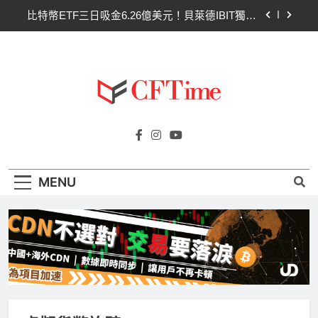
Skip
比特幣ETF三日吸金6.26億美元！貝萊德IBIT獨佔
to
4.79億，華爾街重拾信心
content
CLARITY法案最後闖關！開發者免責與總統道德條
款成兩大障礙
以太幣區間壓縮！100日均線1,920成關鍵 期貨槓
桿比率逼近0.65
比特幣收復64000美元！拋售三日即反轉！短期持
Cftime.io
有者從恐慌賣出轉為淨買入
CFTime與你一同探索有關
比特幣ETF三日吸金6.26億美元！貝萊德IBIT獨佔
AI（ChatGPT）、區塊鏈、NFT、加密貨
4.79億，華爾街重拾信心
幣、元宇宙及金融科技FinTech等資訊。
CLARITY法案最後闖關！開發者免責與總統道德條
MENU
款成兩大障礙