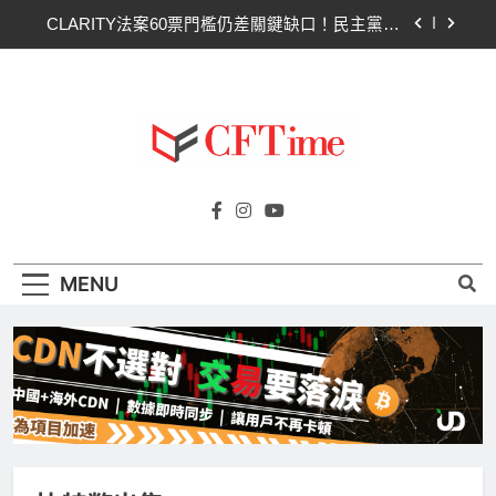
Skip
CLARITY法案60票門檻仍差關鍵缺口！民主黨七
to
參議員聯合聲明：現有提案尚未準備好
content
SpaceX上市後首份季報：營收78億超預期 比特幣
持倉縮水5.4億致虧損
Hut 8淨虧1.77億美元股價急挫！比特幣持倉縮水成
主因 市場聚焦比特幣波動
Strategy再賣比特幣！Saylor澄清：公司與個人分
Cftime.io
開，我從未賣出
CFTime與你一同探索有關
CLARITY法案60票門檻仍差關鍵缺口！民主黨七
AI（ChatGPT）、區塊鏈、NFT、加密貨
參議員聯合聲明：現有提案尚未準備好
幣、元宇宙及金融科技FinTech等資訊。
SpaceX上市後首份季報：營收78億超預期 比特幣
MENU
持倉縮水5.4億致虧損
Hut 8淨虧1.77億美元股價急挫！比特幣持倉縮水成
主因 市場聚焦比特幣波動
Strategy再賣比特幣！Saylor澄清：公司與個人分
開，我從未賣出