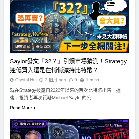
即市消息
最新資訊
Saylor發文「32？」引爆市場猜測！Strategy
逢低買入還是在悄悄減持比特幣？
Crystal Hui
2 個月 ago
0
1 mins
就在Strategy披露自2022年以來的首次比特幣出售一週
後，投資者再次質疑Michael Saylor的公…
Read More