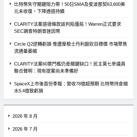
比特幣失守關鍵阻力帶！50日SMA及斐波那契63,600美
元未收復，下降通道持續
CLARITY法案道德條款談判陷僵局！Warren正式要求
SEC調查特朗普迷因幣
Circle Q2逆轉虧損 惟遭摩根士丹利狠砍目標價 市場聚焦
流通量萎縮
CLARITY法案60票門檻仍差關鍵缺口！民主黨七參議員
聯合聲明：現有提案尚未準備好
SpaceX上市後首份季報：營收78億超預期 比特幣持倉縮
水5.4億致虧損
2026 年 8 月
2026 年 7 月