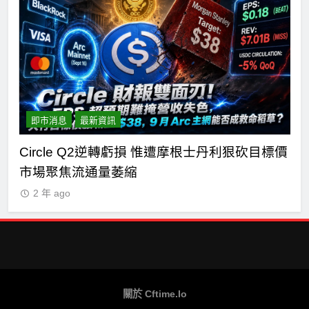
n正
即市消息
最新資訊
Circle Q2逆轉虧損 惟遭摩根士丹利狠砍目標價
C
市場聚焦流通量萎縮
七
2 年 ago
關於 Cftime.io