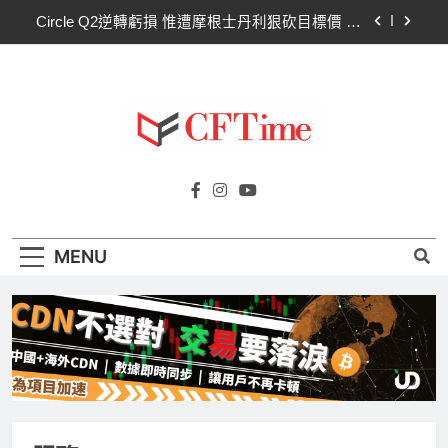
Skip
Circle Q2逆轉虧損 惟遭摩根士丹利狠砍目標價 市
to
場聚焦流通量萎縮
content
CLARITY法案60票門檻仍差關鍵缺口！民主黨七
參議員聯合聲明：現有提案尚未準備好
比特幣失守關鍵阻力帶！50日SMA及斐波那契
63,600美元未收復，下降通道持續
CLARITY法案道德條款談判陷僵局！Warren正式
Cftime.io
要求SEC調查特朗普迷因幣
CFTime與你一同探索有關
Circle Q2逆轉虧損 惟遭摩根士丹利狠砍目標價 市
AI（ChatGPT）、區塊鏈、NFT、加密貨
場聚焦流通量萎縮
幣、元宇宙及金融科技FinTech等資訊。
CLARITY法案60票門檻仍差關鍵缺口！民主黨七
MENU
參議員聯合聲明：現有提案尚未準備好