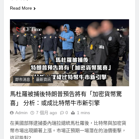
Read More
即市消息
最新資訊
馬杜羅被捕後特朗普預告將有「加密貨幣驚
喜」 分析：或成比特幣牛市新引擎
Admin
7 個月 ago
0
1 mins
在美國部隊逮捕委內瑞拉總統馬杜羅後，比特幣與加密貨
幣市場出現顯著上漲。市場正預期一場潛在的油價衝擊，
這可能對2…