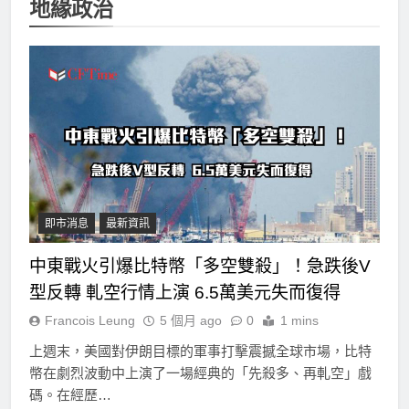
地緣政治
即市消息
最新資訊
中東戰火引爆比特幣「多空雙殺」！急跌後V
型反轉 軋空行情上演 6.5萬美元失而復得
Francois Leung
5 個月 ago
0
1 mins
上週末，美國對伊朗目標的軍事打擊震撼全球市場，比特
幣在劇烈波動中上演了一場經典的「先殺多、再軋空」戲
碼。在經歷…