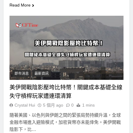
Read More
即市消息
最新資訊
美伊開戰陰影壓垮比特幣！關鍵成本基礎全線
失守槓桿玩家遭連環清算
Crystal Hui
5 個月 ago
0
1 mins
隨著美國、以色列與伊朗之間的緊張局勢持續升溫，全球
金融市場進入避險模式，加密貨幣亦未能倖免。美伊開戰
陰影下，比…