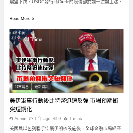
震盪下跌，USDC發行商Circle的股價卻於週一逆勢上漲，
…
Read More
即市消息
最新資訊
美伊軍事行動後比特幣迅速反彈 市場預期衝
突短期化
Admin
1 年 ago
0
1 mins
美國與以色列聯手空襲伊朗核設施後，全球金融市場經歷