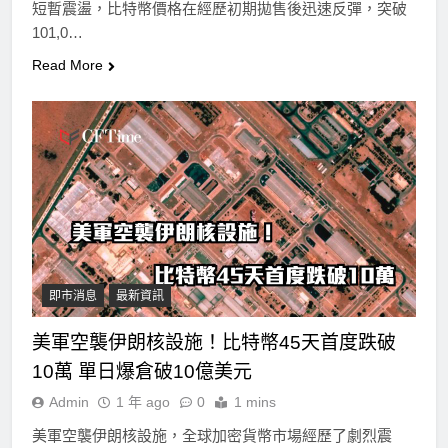
短暫震盪，比特幣價格在經歷初期拋售後迅速反彈，突破
101,0…
Read More
即市消息
最新資訊
美軍空襲伊朗核設施！比特幣45天首度跌破
10萬 單日爆倉破10億美元
Admin
1 年 ago
0
1 mins
美軍空襲伊朗核設施，全球加密貨幣市場經歷了劇烈震