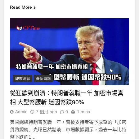
Read More
即市消息
最新資訊
從狂歡到崩潰：特朗普就職一年 加密市場真
相 大型幣腰斬 迷因幣跌90%
Admin
7 個月 ago
0
1 mins
美國總統特朗普就職一年，曾被支持者寄予厚望的「加密
貨幣總統」光環已然黯淡。市場數據顯示，過去一年比特
幣下跌約1…