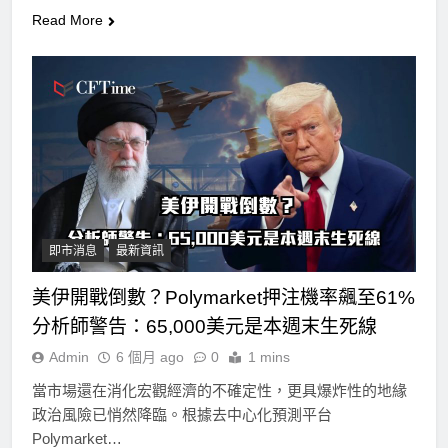
Read More
即市消息
最新資訊
美伊開戰倒數？Polymarket押注機率飆至61%
分析師警告：65,000美元是本週末生死線
Admin
6 個月 ago
0
1 mins
當市場還在消化宏觀經濟的不確定性，更具爆炸性的地緣
政治風險已悄然降臨。根據去中心化預測平台
Polymarket…