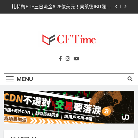
Skip
比特幣ETF三日吸金6.26億美元！貝萊德IBIT獨佔
to
4.79億，華爾街重拾信心
content
CLARITY法案最後闖關！開發者免責與總統道德條
款成兩大障礙
以太幣區間壓縮！100日均線1,920成關鍵 期貨槓
桿比率逼近0.65
比特幣收復64000美元！拋售三日即反轉！短期持
Cftime.io
有者從恐慌賣出轉為淨買入
CFTime與你一同探索有關
比特幣ETF三日吸金6.26億美元！貝萊德IBIT獨佔
AI（ChatGPT）、區塊鏈、NFT、加密貨
4.79億，華爾街重拾信心
幣、元宇宙及金融科技FinTech等資訊。
CLARITY法案最後闖關！開發者免責與總統道德條
MENU
款成兩大障礙