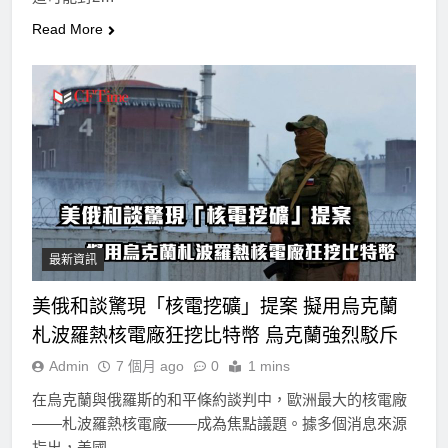
Read More
最新資訊
美俄和談驚現「核電挖礦」提案 擬用烏克蘭
札波羅熱核電廠狂挖比特幣 烏克蘭強烈駁斥
Admin
7 個月 ago
0
1 mins
在烏克蘭與俄羅斯的和平條約談判中，歐洲最大的核電廠
——札波羅熱核電廠——成為焦點議題。據多個消息來源
指出，美國…