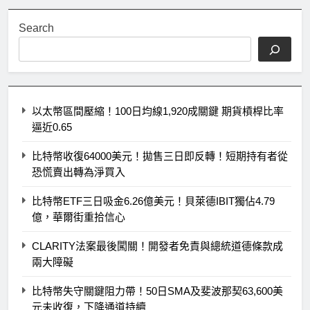
Search
以太幣區間壓縮！100日均線1,920成關鍵 期貨槓桿比率
逼近0.65
比特幣收復64000美元！拋售三日即反轉！短期持有者從
恐慌賣出轉為淨買入
比特幣ETF三日吸金6.26億美元！貝萊德IBIT獨佔4.79
億，華爾街重拾信心
CLARITY法案最後闖關！開發者免責與總統道德條款成
兩大障礙
比特幣失守關鍵阻力帶！50日SMA及斐波那契63,600美
元未收復，下降通道持續