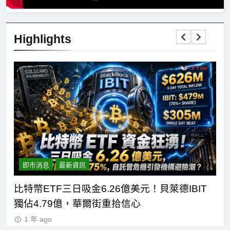
Highlights
即市消息
最新資訊
短
比特幣ETF三日吸金6.26億美元！貝萊德IBIT
C
獨佔4.79億，華爾街重拾信心
德
1 年 ago