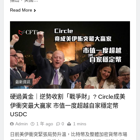
Read More
最新資訊
硬過黃金｜逆勢收割「戰爭財」? Circle成美
伊衝突最大贏家 市值一度超越自家穩定幣
USDC
Admin
1 年 ago
0
1 mins
日前美伊衝突緊張局勢升溫，比特幣及整體加密貨幣市場