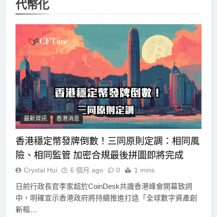
代幣化
最新資訊
香港消息
香港穩定幣發牌倒數！三同原則定調：相同風
險、相同監管 加密合規最後拼圖即將完成
Crystal Hui
6 個月 ago
0
1 mins
日前行政長官李家超於CoinDesk共識香港峰會開幕致詞
中，明確宣示香港政府將持續推進打造「全球數字資產創
新樞…