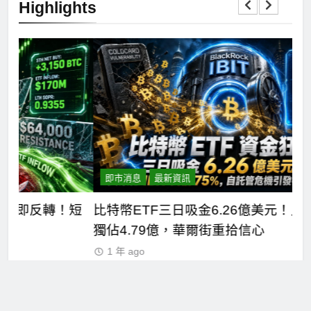
Highlights
即市消息
最新資訊
短
比特幣ETF三日吸金6.26億美元！貝萊德IBIT
C
獨佔4.79億，華爾街重拾信心
德
1 年 ago