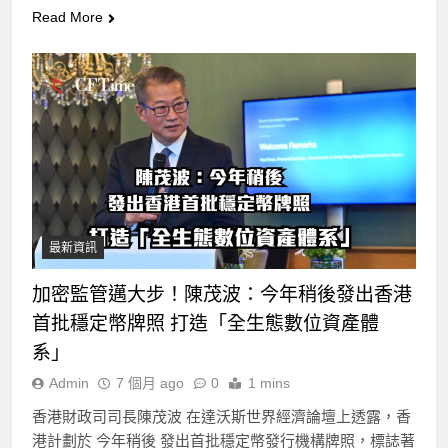
Read More
最新資訊
加密監管邁大步！陳茂波：今年稍後發出香港
首批穩定幣牌照 打造「全生態數位資產體
系」
Admin
7 個月 ago
0
1 mins
香港財政司司長陳茂波 在達沃斯世界經濟論壇上透露，香
港計劃於 今年稍後 發出首批穩定幣發行機構牌照，標誌著