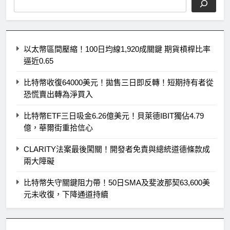
以太幣區間壓縮！100日均線1,920成關鍵 期貨槓桿比率
逼近0.65
比特幣收復64000美元！拋售三日即反轉！短期持有者從
恐慌賣出轉為淨買入
比特幣ETF三日吸金6.26億美元！貝萊德IBIT獨佔4.79
億，華爾街重拾信心
CLARITY法案最後闖關！開發者免責與總統道德條款成
兩大障礙
比特幣失守關鍵阻力帶！50日SMA及斐波那契63,600美
元未收復，下降通道持續