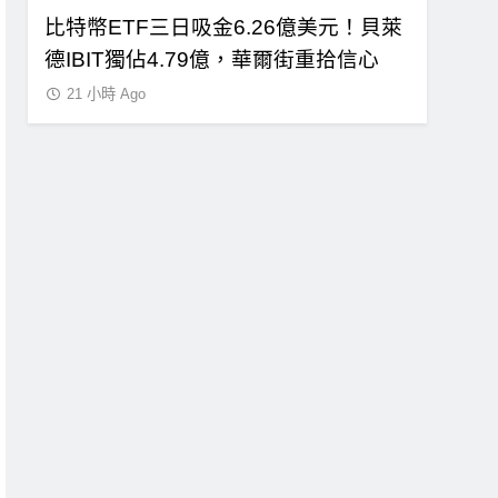
即反
比特幣ETF三日吸金6.26億美元！貝萊
CLAR
買入
德IBIT獨佔4.79億，華爾街重拾信心
總統道德
21 小時 Ago
21 小時 A