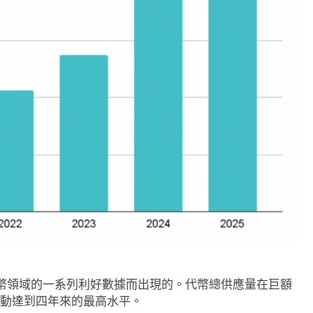
0日均線1,920成關
比特幣收復64000美元！拋售三日
.65
轉！短期持有者從恐慌賣出轉為淨
21 小時 Ago
幣領域的一系列利好數據而出現的。代幣總供應量在巨額
動達到四年來的最高水平。