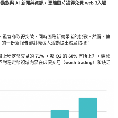
態與 AI 新聞與資訊，更能隨時獲得免費 web 3入場
，監管亦取得突破，同時面臨新競爭者的挑戰。然而，儘
o
的一份新報告卻對機械人活動提出嚴厲指控：
鏈上穩定幣交易的
71%
，較
Q2
的
68%
有所上升。機械
界對穩定幣領域內潛在虛假交易（
wash trading
）和缺乏
即市消息
最新資訊