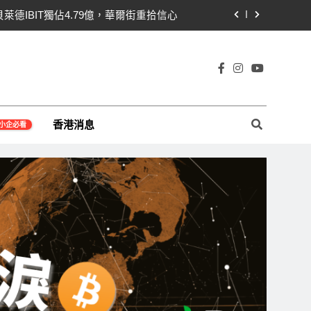
貝萊德IBIT獨佔4.79億，華爾街重拾信心
關！開發者免責與總統道德條款成兩大障礙
線1,920成關鍵 期貨槓桿比率逼近0.65
宇宙及金融科技FinTech等資訊。
即反轉！短期持有者從恐慌賣出轉為淨買入
香港消息
小企必看
貝萊德IBIT獨佔4.79億，華爾街重拾信心
關！開發者免責與總統道德條款成兩大障礙