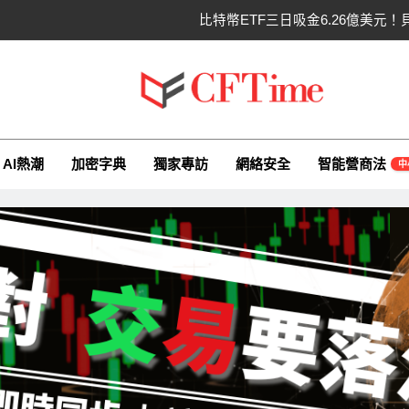
比特幣ETF三日吸金6.26億美元！
CLARITY法案最後闖
以太幣區間壓縮！100日均
ime.io
e與你一同探索有關AI（ChatGPT）、區塊鏈、NFT、加密貨幣、元
比特幣收復64000美元！拋售三日
AI熱潮
加密字典
獨家專訪
網絡安全
智能營商法
中
比特幣ETF三日吸金6.26億美元！
CLARITY法案最後闖