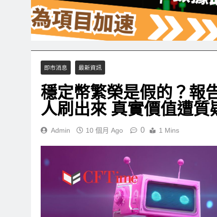
即市消息
最新資訊
穩定幣繁榮是假的？報告
人刷出來 真實價值遭質
0
Admin
10 個月 Ago
1 Mins