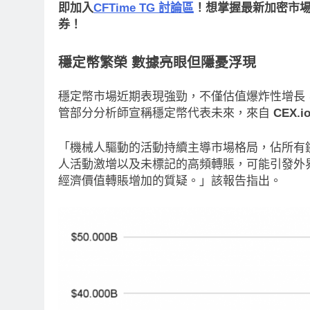
即加入
CFTime TG 討論區
！想掌握最新加密市場動
券！
穩定幣繁榮
數據亮眼但隱憂浮現
穩定幣市場近期表現強勁，不僅估值爆炸性增長
管部分分析師宣稱穩定幣代表未來，來自
CEX.i
「機械人驅動的活動持續主導市場格局，佔所有
人活動激增以及未標記的高頻轉賬，可能引發外
經濟價值轉賬增加的質疑。」該報告指出。
消息
最新資訊
即市消息
最新資訊