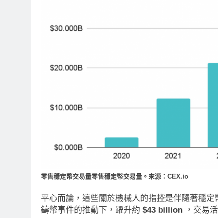
RITY法案最後闖關！開發者免責與
以太幣區間壓縮！10
道德條款成兩大障礙
鍵 期貨槓桿比率逼近0
小時 Ago
21 小時 Ago
零售穩定幣交易量零售穩定幣交易量。來源：CEX.io
平心而論，這些關於機械人的指控是伴隨著穩定
鑄幣事件的推動下，躍升約
$43 billion
，交易活