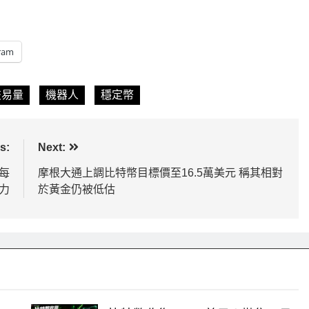
ram
交易量
機器人
穩定幣
s:
Next:
F每
摩根大通上調比特幣目標價至16.5萬美元 稱其相對
力
於黃金仍被低估