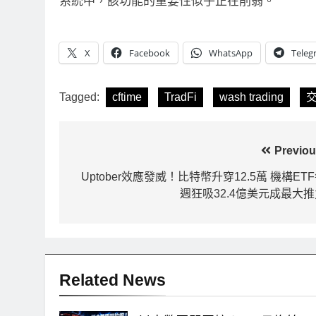
系統中，該功能的重要性似乎正在削弱。
X
Facebook
WhatsApp
Teleg
Tagged:
cftime
TradFi
wash trading
文
Previou
章
Uptober效應發威！比特幣升穿12.5萬 機構ET
週狂吸32.4億美元成最大推
導
覽
Related News