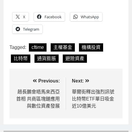
X
Facebook
WhatsApp
Telegram
Tagged:
cftime
主權基金
機構投資
比特幣
通貨膨脹
避險資產
文
Previous:
Next:
章
趙長鵬會晤馬來西亞
華爾街釋出強烈訊號
首相 共商區塊鏈應用
比特幣ETF單日吸金
導
與數位資產發展
近10億美元
覽