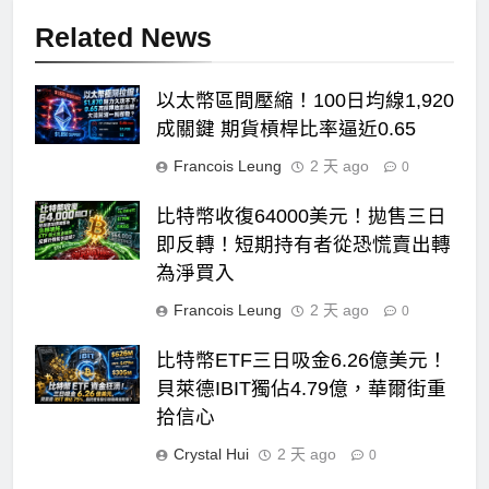
Related News
以太幣區間壓縮！100日均線1,920
成關鍵 期貨槓桿比率逼近0.65
Francois Leung
2 天 ago
0
比特幣收復64000美元！拋售三日
即反轉！短期持有者從恐慌賣出轉
為淨買入
Francois Leung
2 天 ago
0
比特幣ETF三日吸金6.26億美元！
貝萊德IBIT獨佔4.79億，華爾街重
拾信心
Crystal Hui
2 天 ago
0