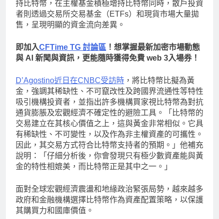
持比特幣，在主權基金積極增持比特幣同時，散戶投資
者則透過交易所交易基金（ETFs）和現貨市場大量拋
售，呈現明顯的資金流向差異。
即加入
CFTime TG 討論區
！想掌握最新加密市場動態
與 AI 新聞與資訊，更能隨時獲得免費 web 3入場券！
D’Agostino近日在CNBC受訪時
，將比特幣比擬為黃
金，強調其稀缺性、不可竄改性及跨國界流通性等特性
吸引機構投資者，並指出許多機構買家視比特幣為對抗
通貨膨脹及宏觀經濟不確定性的避險工具。「比特幣的
交易建立在其核心價值之上，這與黃金非常相似。它具
有稀缺性、不可變性，以及作為非主權資產的可攜性。
因此，其交易方式符合比特幣支持者的預期。」他補充
說明：「仔細分析後，你會發現只有極少數資產能與黃
金的特性相媲美，而比特幣正是其中之一。」
面對全球宏觀經濟震盪和地緣政治緊張局勢，越來越多
政府和金融機構選擇比特幣作為資產配置策略，以保護
其購買力和國庫價值。