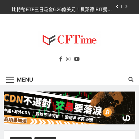
Skip
比特幣ETF三日吸金6.26億美元！貝萊德IBIT獨佔
to
4.79億，華爾街重拾信心
content
CLARITY法案最後闖關！開發者免責與總統道德條
款成兩大障礙
以太幣區間壓縮！100日均線1,920成關鍵 期貨槓
桿比率逼近0.65
比特幣收復64000美元！拋售三日即反轉！短期持
Cftime.io
有者從恐慌賣出轉為淨買入
CFTime與你一同探索有關
比特幣ETF三日吸金6.26億美元！貝萊德IBIT獨佔
AI（ChatGPT）、區塊鏈、NFT、加密貨
4.79億，華爾街重拾信心
幣、元宇宙及金融科技FinTech等資訊。
CLARITY法案最後闖關！開發者免責與總統道德條
MENU
款成兩大障礙