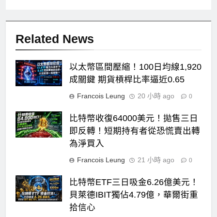
Related News
以太幣區間壓縮！100日均線1,920
成關鍵 期貨槓桿比率逼近0.65
Francois Leung
20 小時 ago
0
比特幣收復64000美元！拋售三日
即反轉！短期持有者從恐慌賣出轉
為淨買入
Francois Leung
21 小時 ago
0
比特幣ETF三日吸金6.26億美元！
貝萊德IBIT獨佔4.79億，華爾街重
拾信心