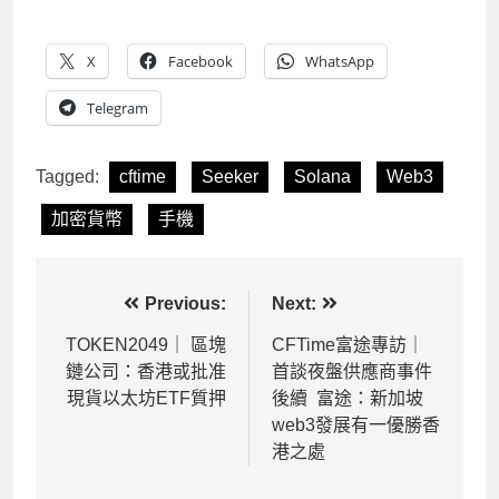
X
Facebook
WhatsApp
Telegram
Tagged:
cftime
Seeker
Solana
Web3
加密貨幣
手機
文
Previous:
Next:
章
TOKEN2049｜ 區塊
CFTime富途專訪｜
鏈公司：香港或批准
首談夜盤供應商事件
導
現貨以太坊ETF質押
後續 富途：新加坡
覽
web3發展有一優勝香
港之處