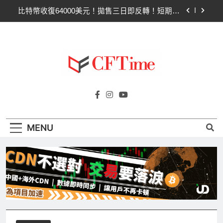
Skip
比特幣收復64000美元！拋售三日即反轉！短期持
to
有者從恐慌賣出轉為淨買入
content
比特幣ETF三日吸金6.26億美元！貝萊德IBIT獨佔
4.79億，華爾街重拾信心
CLARITY法案最後闖關！開發者免責與總統道德條
款成兩大障礙
以太幣區間壓縮！100日均線1,920成關鍵 期貨槓
Cftime.io
桿比率逼近0.65
CFTime與你一同探索有關
比特幣收復64000美元！拋售三日即反轉！短期持
AI（ChatGPT）、區塊鏈、NFT、加密貨
有者從恐慌賣出轉為淨買入
幣、元宇宙及金融科技FinTech等資訊。
比特幣ETF三日吸金6.26億美元！貝萊德IBIT獨佔
MENU
4.79億，華爾街重拾信心
CLARITY法案最後闖關！開發者免責與總統道德條
款成兩大障礙