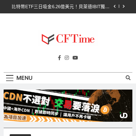
Skip
比特幣ETF三日吸金6.26億美元！貝萊德IBIT獨佔
to
4.79億，華爾街重拾信心
content
CLARITY法案最後闖關！開發者免責與總統道德條
款成兩大障礙
以太幣區間壓縮！100日均線1,920成關鍵 期貨槓
桿比率逼近0.65
比特幣收復64000美元！拋售三日即反轉！短期持
Cftime.io
有者從恐慌賣出轉為淨買入
CFTime與你一同探索有關
比特幣ETF三日吸金6.26億美元！貝萊德IBIT獨佔
AI（ChatGPT）、區塊鏈、NFT、加密貨
4.79億，華爾街重拾信心
幣、元宇宙及金融科技FinTech等資訊。
CLARITY法案最後闖關！開發者免責與總統道德條
MENU
款成兩大障礙