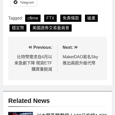
Telegram
Tagged:
cftime
FTX
免責條款
破產
穩定幣
美國證券交易委員會
文
Previous:
Next:
章
比特幣需求自4月以
MakerDAO易名Sky
來急劇下降 現貨ETF
推出兩款升級代幣
導
購買量銳減
覽
Related News