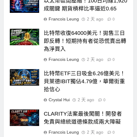
以太幣區間壓縮！100日均線1,920
成關鍵 期貨槓桿比率逼近0.65
Francois Leung
2 天 ago
0
比特幣收復64000美元！拋售三日
即反轉！短期持有者從恐慌賣出轉
為淨買入
Francois Leung
2 天 ago
0
比特幣ETF三日吸金6.26億美元！
貝萊德IBIT獨佔4.79億，華爾街重
拾信心
Crystal Hui
2 天 ago
0
CLARITY法案最後闖關！開發者
免責與總統道德條款成兩大障礙
Francois Leung
2 天 ago
0