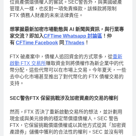
位資產償還債權人的嘗試。SEC警告外，與美國破產
管理人一樣，也反對一項免責條款，該條款將限制
FTX 債務人財產的未來法律責任。
想掌握最新加密市場動態與 AI 新聞與資訊，與行業專
家交流？即加入
CFTime Whatsapp 討論區
！仲
有
CFTime Facebook
同
Thrades
！
FTX 破產案中，債權人追回資金的方式眾多，從
重新
啟動 FTX 交易所
賺取資金到將債權作為新企業中的代
幣分配，這些代幣可以在市場上交易。今年夏天，一些
去中心化市場甚至推出了對代幣化的 FTX 債權交易的
支持。
SEC警告FTX 保留挑戰涉及加密資產的交易的權利
然而，FTX 否決了重新啟動交易所的想法，並計劃用
現金或與美元掛鉤的穩定幣償還債權人。SEC 警告
FTX，它保留挑戰償還債權或以其他方式從其「加密資
產證券」儲備中獲利的合法性的權利。SEC 並沒有明