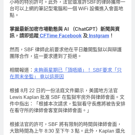
小時的特別許可。此外，法官還准許SBF的律師攜帶一
台可以上網的筆記型電腦和一個 WiFi 設備進入會面地
點。
掌握最新加密市場動態與 AI （ChatGPT）新聞與資
訊，請即追蹤
CFTime Facebook
及
Instgram
！
然而，SBF 律師此前要求他在平日離開監獄以與辯護
團隊合作，這一要求遭到了拒絕。
相關報道：
未夠兩星期已「頂唔順」！ SBF要求「只
在周末坐監」 竟以這原因
根據 8月 22 日的一份法庭文件顯示，美國地方法官
Lewis Kaplan 批准 SBF 在監獄牢房外與律師會面。文
件中指出：「根據本次請求，監獄看守長應將被告安排
在看守所的律師會客室與律師會面。」
根據法官的許可，SBF 將有限制的時間與律師會面，
大致時間為上午 8:30 至下午 3 點。此外，Kaplan 還允