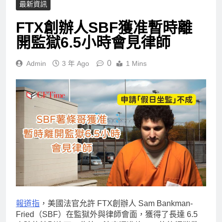
最新資訊
FTX創辦人SBF獲准暫時離
開監獄6.5小時會見律師
0
Admin
3 年 Ago
1 Mins
報道指
，美國法官允許 FTX創辦人 Sam Bankman-
Fried（SBF）在監獄外與律師會面，獲得了長達 6.5