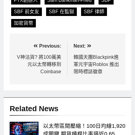
FTX創辦人
Sam Bankman-Fried
SBF
SBF 前女友
SBF 在監獄
SBF 律師
加密貨幣
文
Previous:
Next:
章
V神沽貨? 將100萬美
韓國天團Blackpink進
元以太幣轉移到
軍元宇宙Roblox 推出
導
Coinbase
限時標誌徽章
覽
Related News
以太幣區間壓縮！100日均線1,920
成關鍵 期貨槓桿比率逼近0.65