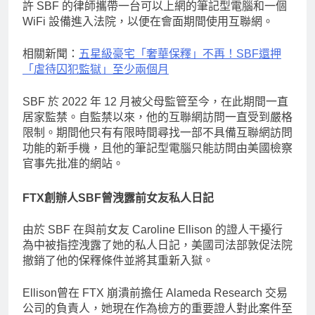
許 SBF 的律師攜帶一台可以上網的筆記型電腦和一個
WiFi 設備進入法院，以便在會面期間使用互聯網。
相關新聞：
五星級豪宅「奢華保釋」不再！SBF還押
「虐待囚犯監獄」至少兩個月
SBF 於 2022 年 12 月被父母監管至今，在此期間一直
居家監禁。自監禁以來，他的互聯網訪問一直受到嚴格
限制。期間他只有有限時間尋找一部不具備互聯網訪問
功能的新手機，且他的筆記型電腦只能訪問由美國檢察
官事先批准的網站。
FTX創辦人SBF曾洩露前女友私人日記
由於 SBF 在與前女友 Caroline Ellison 的證人干擾行
為中被指控洩露了她的私人日記，美國司法部敦促法院
撤銷了他的保釋條件並將其重新入獄。
Ellison曾在 FTX 崩潰前擔任 Alameda Research 交易
公司的負責人，她現在作為檢方的重要證人對此案件至