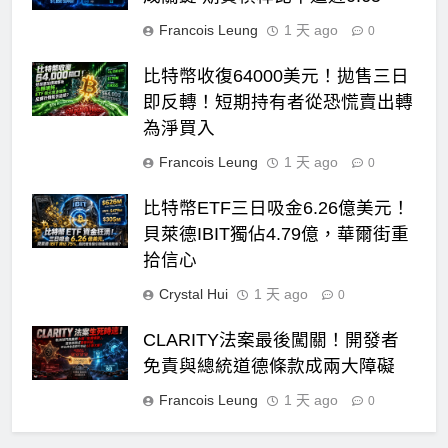
Francois Leung
1 天 ago
0
比特幣收復64000美元！拋售三日
即反轉！短期持有者從恐慌賣出轉
為淨買入
Francois Leung
1 天 ago
0
比特幣ETF三日吸金6.26億美元！
貝萊德IBIT獨佔4.79億，華爾街重
拾信心
Crystal Hui
1 天 ago
0
CLARITY法案最後闖關！開發者
免責與總統道德條款成兩大障礙
Francois Leung
1 天 ago
0