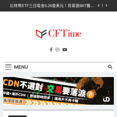
Skip
比特幣ETF三日吸金6.26億美元！貝萊德IBIT獨佔
to
4.79億，華爾街重拾信心
content
CLARITY法案最後闖關！開發者免責與總統道德條
款成兩大障礙
以太幣區間壓縮！100日均線1,920成關鍵 期貨槓
桿比率逼近0.65
比特幣收復64000美元！拋售三日即反轉！短期持
Cftime.io
有者從恐慌賣出轉為淨買入
CFTime與你一同探索有關
比特幣ETF三日吸金6.26億美元！貝萊德IBIT獨佔
AI（ChatGPT）、區塊鏈、NFT、加密貨
4.79億，華爾街重拾信心
幣、元宇宙及金融科技FinTech等資訊。
CLARITY法案最後闖關！開發者免責與總統道德條
MENU
款成兩大障礙