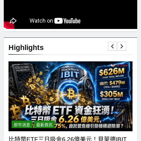
Highlights
即市消息
最新資訊
短
比特幣ETF三日吸金6.26億美元！貝萊德IBIT
C