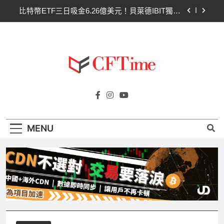
4.79億，華爾街重拾信心
Skip
CLARITY法案最後闖關！開發者免責與總統道德條
to
款成兩大障礙
content
以太幣區間壓縮！100日均線1,920成關鍵 期貨槓
桿比率逼近0.65
比特幣收復64000美元！拋售三日即反轉！短期持
有者從恐慌賣出轉為淨買入
Cftime.io
比特幣ETF三日吸金6.26億美元！貝萊德IBIT獨佔
CFTime與你一同探索有關
4.79億，華爾街重拾信心
AI（ChatGPT）、區塊鏈、NFT、加密貨
CLARITY法案最後闖關！開發者免責與總統道德條
幣、元宇宙及金融科技FinTech等資訊。
款成兩大障礙
MENU