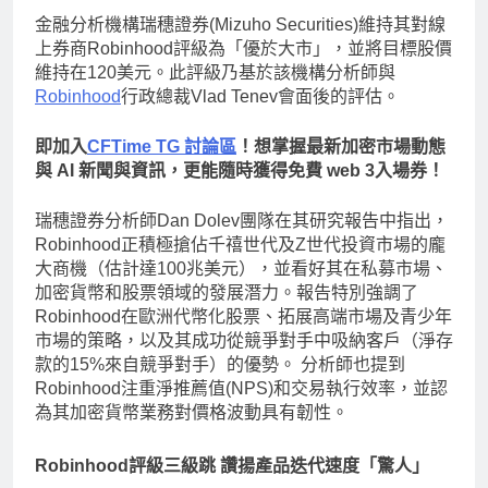
金融分析機構瑞穗證券(Mizuho Securities)維持其對線
上券商Robinhood評級為「優於大市」，並將目標股價
維持在120美元。此評級乃基於該機構分析師與
Robinhood
行政總裁Vlad Tenev會面後的評估。
即加入
CFTime TG 討論區
！想掌握最新加密市場動態
與 AI 新聞與資訊，更能隨時獲得免費 web 3入場券！
瑞穗證券分析師Dan Dolev團隊在其研究報告中指出，
Robinhood正積極搶佔千禧世代及Z世代投資市場的龐
大商機（估計達100兆美元），並看好其在私募市場、
加密貨幣和股票領域的發展潛力。報告特別強調了
Robinhood在歐洲代幣化股票、拓展高端市場及青少年
市場的策略，以及其成功從競爭對手中吸納客戶（淨存
款的15%來自競爭對手）的優勢。 分析師也提到
Robinhood注重淨推薦值(NPS)和交易執行效率，並認
為其加密貨幣業務對價格波動具有韌性。
Robinhood評級三級跳 讚揚產品迭代速度「驚人」