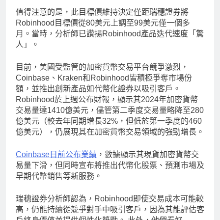
值得注意的是，此目標價維持決定僅距瑞穗證券將
Robinhood目標價從80美元上調至99美元僅一個多
月。當時，分析師已讚揚Robinhood產品迭代速度「驚
人」。
目前，美國受監管的加密貨幣交易平台競爭激烈，
Coinbase、Kraken和Robinhood皆積極爭奪市場份
額，並推出創新產品如代幣化證券以吸引客戶。
Robinhood於上週公布財報，顯示其2024年加密貨幣
交易量達1410億美元，儘管第二季度交易量略降至280
億美元（較去年同期增長32%，但低於第一季度的460
億美元），仍展現其在加密貨幣交易領域的強勁增長。
Coinbase日前公布業績
，數據顯示其現貨加密貨幣交
易量下滑，但同時宣布將推出代幣化股票、預測市場及
早期代幣銷售等新服務。
瑞穗證券分析師認為，Robinhood即使交易成本可能較
高，仍能持續從競爭對手中吸引客戶，因為其能評估客