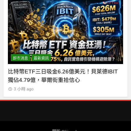
即市消息
最新資訊
金6.26億美元！貝萊德IBIT
CLARITY法案最後闖
爾街重拾信心
德條款成兩大障礙
3 小時 ago