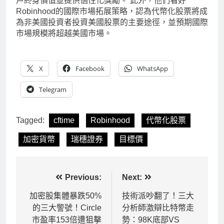
戶終身價值並提供個性化獎勵。 此外，他們看好
Robinhood的國際市場拓展策略，認為代幣化股票將成
為非美國投資者投資美國股票的主要途徑，並預期國際
市場規模將超越美國市場。
X
Facebook
WhatsApp
Telegram
Tagged:
cftime
Robinhood
代幣化股票
加密貨幣
瑞穗證券
目標價
文
Previous:
Next:
章
加密股集體暴跌50%
技術派吵翻了！三大
的三大警號！Circle
分析師激辯比特幣走
導
市盈率153倍遭狙擊
勢：98K底部VS