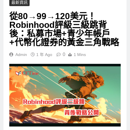
最新資訊
從80→99→120美元！
Robinhood評級三級跳背
後：私募市場+青少年帳戶
+代幣化證券的黃金三角戰略
0
Admin
1 年 Ago
1 Mins