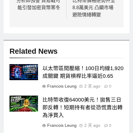
章
分析師預警 貿易戰可
比特幣價格逆勢升至
能引發加密貨幣寒冬
8.8萬美元 凸顯市場
導
避險情緒轉變
覽
Related News
以太幣區間壓縮！100日均線1,920
成關鍵 期貨槓桿比率逼近0.65
Francois Leung
2 天 ago
0
比特幣收復64000美元！拋售三日
即反轉！短期持有者從恐慌賣出轉
為淨買入
Francois Leung
2 天 ago
0