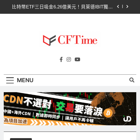
Skip
比特幣ETF三日吸金6.26億美元！貝萊德IBIT獨佔
to
4.79億，華爾街重拾信心
content
CLARITY法案最後闖關！開發者免責與總統道德條
款成兩大障礙
以太幣區間壓縮！100日均線1,920成關鍵 期貨槓
桿比率逼近0.65
比特幣收復64000美元！拋售三日即反轉！短期持
Cftime.io
有者從恐慌賣出轉為淨買入
CFTime與你一同探索有關
比特幣ETF三日吸金6.26億美元！貝萊德IBIT獨佔
AI（ChatGPT）、區塊鏈、NFT、加密貨
4.79億，華爾街重拾信心
幣、元宇宙及金融科技FinTech等資訊。
CLARITY法案最後闖關！開發者免責與總統道德條
MENU
款成兩大障礙