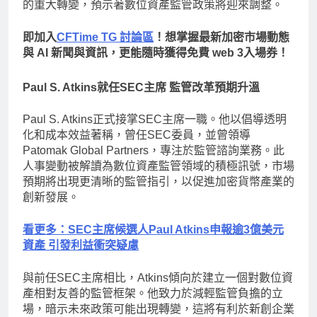
的重大轉變，預示著數位資產監管政策將迎來調整。
即加入
CFTime TG 討論區
！想掌握最新加密市場動態
與 AI 新聞與資訊，更能隨時獲得免費 web 3入場券！
Paul S. Atkins就任SEC主席 監管改革預期升溫
Paul S. Atkins正式接掌SEC主席一職。他以倡導透明
化和成本效益著稱，曾任SEC委員，並曾領導
Patomak Global Partners，專注於監管諮詢業務。此
人事變動被解讀為數位資產監管領域的積極訊號，市場
預期將出現更清晰的監管指引，以促進加密貨幣產業的
創新發展。
看更多：SEC主席候選人Paul Atkins申報逾3億美元
資產 引發利益衝突疑慮
與前任SEC主席相比，Atkins傾向於建立一個對數位資
產相對友善的監管框架。他致力於減輕監管負擔的立
場，暗示未來政策可能出現轉變，這將有利於新創企業