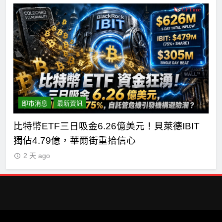
即市消息
最新資訊
短
比特幣ETF三日吸金6.26億美元！貝萊德IBIT
C
獨佔4.79億，華爾街重拾信心
德
2 天 ago