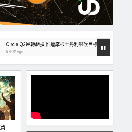
le Q2逆轉虧損 惟遭摩根士丹利狠砍目標價 市場聚焦流通量萎縮
o
日買一