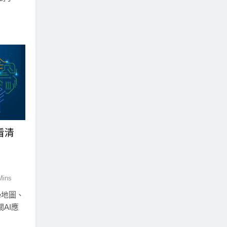
文看清
Mins
le地圖、
關AI應