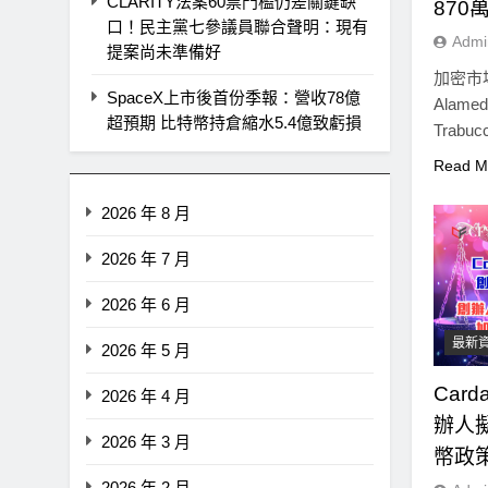
CLARITY法案60票門檻仍差關鍵缺
870
口！民主黨七參議員聯合聲明：現有
Admi
提案尚未準備好
加密市
SpaceX上市後首份季報：營收78億
Alame
超預期 比特幣持倉縮水5.4億致虧損
Trabuc
Read M
2026 年 8 月
2026 年 7 月
2026 年 6 月
最新
2026 年 5 月
Car
2026 年 4 月
辦人
2026 年 3 月
幣政
2026 年 2 月