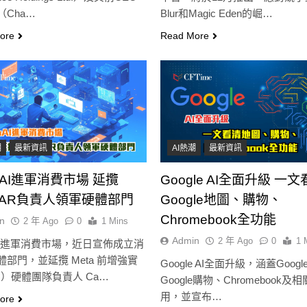
（Cha…
Blur和Magic Eden的崛…
ore
Read More
潮
最新資訊
AI熱潮
最新資訊
nAI進軍消費市場 延攬
Google AI全面升級 一
a AR負責人領軍硬體部門
Google地圖、購物、
Chromebook全功能
n
2 年 Ago
0
1 Mins
Admin
2 年 Ago
0
1 
nAI進軍消費市場，近日宣佈成立消
體部門，並延攬 Meta 前增強實
Google AI全面升級，涵蓋Goog
R）硬體團隊負責人 Ca…
Google購物、Chromebook及相
用，並宣布…
ore