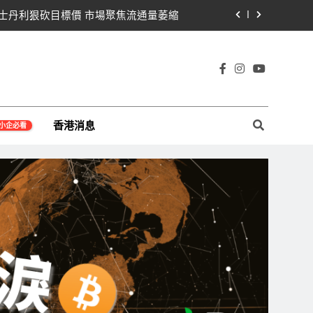
遭摩根士丹利狠砍目標價 市場聚焦流通量萎縮
黨七參議員聯合聲明：現有提案尚未準備好
那契63,600美元未收復，下降通道持續
宇宙及金融科技FinTech等資訊。
Warren正式要求SEC調查特朗普迷因幣
香港消息
小企必看
遭摩根士丹利狠砍目標價 市場聚焦流通量萎縮
黨七參議員聯合聲明：現有提案尚未準備好