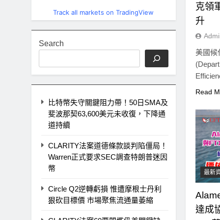
克領
Track all markets on TradingView
升
Admi
Search
美國候
(Depar
Effici
Read M
比特幣失守關鍵阻力帶！50日SMA及
斐波那契63,600美元未收復，下降通
道持續
CLARITY法案道德條款談判陷僵局！
Warren正式要求SEC調查特朗普迷因
幣
最新
Circle Q2逆轉虧損 惟遭摩根士丹利
Ala
狠砍目標價 市場聚焦流通量萎縮
達成