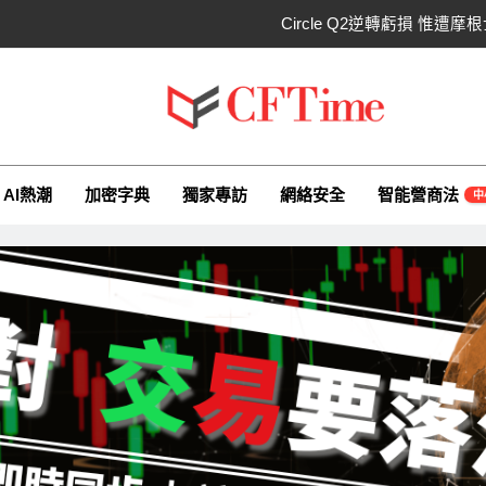
Circle Q2逆轉虧損 惟
CLARITY法案60票門檻仍差關鍵缺口！民主
比特幣失守關鍵阻力帶！50日SMA及斐波
ime.io
e與你一同探索有關AI（ChatGPT）、區塊鏈、NFT、加密貨幣、元
CLARITY法案道德條款談判陷僵局！
AI熱潮
加密字典
獨家專訪
網絡安全
智能營商法
中
Circle Q2逆轉虧損 惟
CLARITY法案60票門檻仍差關鍵缺口！民主