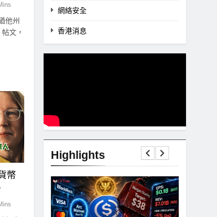
Mins
網絡安全
猶他州
香港消息
X 帖文，
Highlights
貨幣
r
Mins