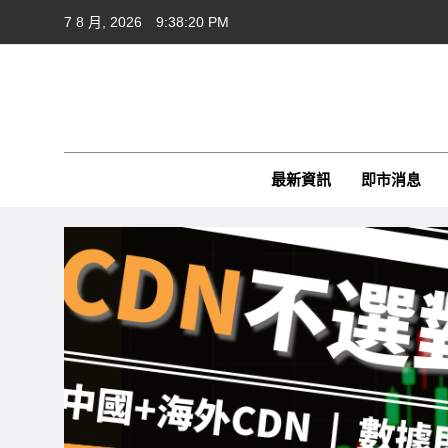
Skip
7 8 月, 2026
9:38:20 PM
to
content
Cft
CFTim
最新資訊
即市消息