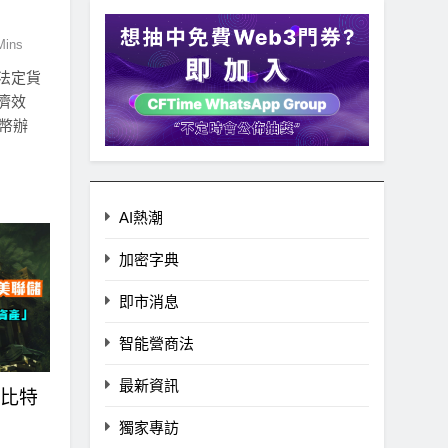
Mins
法定貨
濟效
特幣辦
AI熱潮
加密字典
即市消息
智能營商法
最新資訊
「比特
獨家專訪