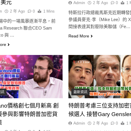
萬美元
Admin
2 年 Ago
0
1 
n
2 年 Ago
0
1 Mins
特斯拉行政總裁馬斯克近期轉發
參議員麥克·李（Mike Lee）的 
場中的一場風暴逐漸平息，前
間接表達其對廢除美聯儲（Fe…
da Research 聯合CEO Sam
co 與 …
Read More
ore
資訊
最新資訊
dano價格創七個月新高 創
特朗普考慮三位支持加密
擬參與影響特朗普加密貨
候選人 接替Gary Gensle
策
Admin
2 年 Ago
0
1 