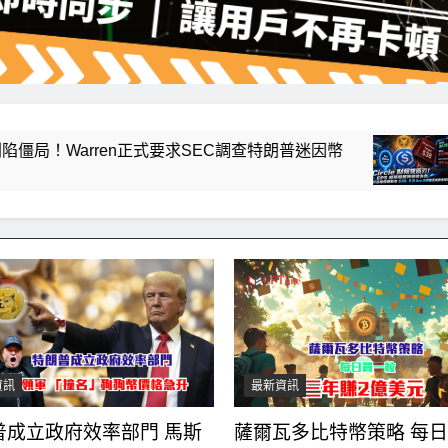
arren正式要求SEC調查特朗普迷因幣
Circ
8 小時 Ag
資訊
最新資訊
普成立政府效率部門 馬斯
薩爾瓦多比特幣策略 每