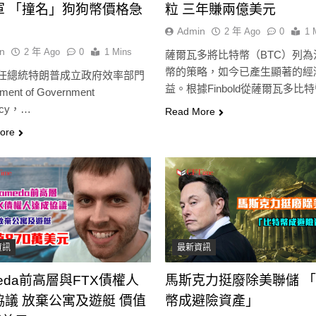
軍 「撞名」狗狗幣價格急
粒 三年賺兩億美元
Admin
2 年 Ago
0
1 
n
2 年 Ago
0
1 Mins
薩爾瓦多將比特幣（BTC）列為
幣的策略，如今已產生顯著的經
任總統特朗普成立政府效率部門
益。根據Finbold從薩爾瓦多比
tment of Government
公…
ency，…
Read More
ore
資訊
最新資訊
meda前高層與FTX債權人
馬斯克力挺廢除美聯儲 
協議 放棄公寓及遊艇 價值
幣成避險資產」