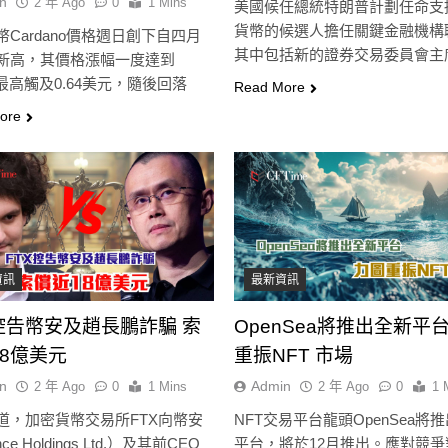
n
2 年 Ago
0
1 Mins
美國候任總統特朗普計劃任命支
貨幣的候選人擔任關鍵金融機構
幣Cardano價格週日創下自四月
即市消息
最新資訊
其中包括新的證券交易委員會主
新高，其價格漲幅一度達到
即市消息
最新資訊
替Gar…
最高觸及0.64美元，隨後回落
差關
比特幣失守關鍵阻力帶！50日
Read More
CLARITY法案道
合
SMA及斐波那契63,600美元未
ore
僵局！Warren正
收復，下降通道持續
查特朗普迷因幣
2 年 Ago
2 年 Ago
資訊
最新資訊
X控告幣安及趙長鵬詐騙 索
OpenSea將推出全新平台
8億美元
重振NFT 市場
n
Admin
2 年 Ago
0
1 Mins
2 年 Ago
0
1 
道，加密貨幣交易所FTX向幣安
NFT交易平台龍頭OpenSea將
nce Holdings Ltd.）及其前CEO
平台，將於12月推出。應對競爭