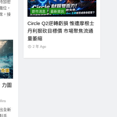
持加密
職位，
即市消息
最新資訊
即市消息
席，接
Circle Q2逆轉虧損 惟遭摩根士
CLARI
德條款談判陷
丹利狠砍目標價 市場聚焦流通
鍵缺口！
式要求SEC調
量萎縮
聲明：現
2 年 Ago
2 年 Ago
 力圖
Mins
推出全新
對手