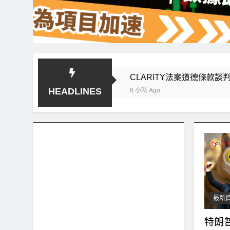
未收復，下降通道持續
CLARITY法案道德條款談判陷僵局！W
HEADLINES
8 小時 Ago
最新
特朗