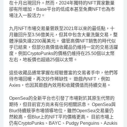
在十月出現回升。然而，2024年獨特的NFT買家數量
卻有所增加，Base平台的低成本甚至免費NFT也為市
場注入一股活力。
九月NFT市場交易量曾跌至2021年以來的最低點，十
月雖回升至3.56億美元，但其中包含大量洗盤交易，整
體淨損失達2200萬美元。 儘管高價NFT銷售的時代似
乎已結束，但部分高價值收藏品仍維持一定的交易活躍
度，例如CryptoPunks的價格仍維持在25.50個以太幣
左右，地板價也超過25個以太幣。
這些收藏品通常掌握在經驗豐富的交易者手中，他們等
待市場回暖，再次炒作稀缺性。 遊戲內NFT，例如
Axies，也因其遊戲內效用和收藏價值而持續交易。
OpenSea的全新平台也引發了市場對於其原生代幣的
期待，但目前官方尚未有任何相關訊息。 OpenSea與
Blur持續競爭市場領導地位，雖然OpenSea交易量仍
然較高，但Blur上的NFT平均價格更高。 目前市場上
仍有CryptoPunks、BAYC、Pudgy Penguins、Azukis