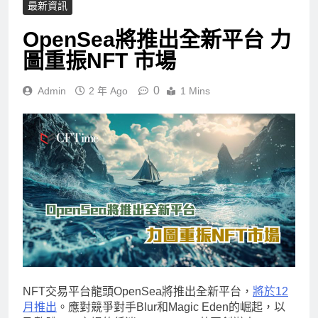
最新資訊
OpenSea將推出全新平台 力
圖重振NFT 市場
0
Admin
2 年 Ago
1 Mins
NFT交易平台龍頭OpenSea將推出全新平台，
將於12
月推出
。應對競爭對手Blur和Magic Eden的崛起，以