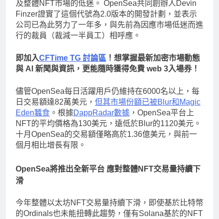
及整體NFT市場的低迷。 OpenSea共同創辦人Devin
Finzer證實了這個代號為2.0版本的開發計劃，並表示
公司已為此努力了一年多，與先前為因應市場低迷而進
行的裁員（裁減一半員工）相呼應。
即加入
CFTime TG 討論區
！想掌握最新加密市場動態
與 AI 新聞與資訊，更能隨時獲得免費 web 3入場券！
儘管OpenSea每日活躍用戶仍維持在6000名以上，每
日交易額達82萬美元，
但其市場份額已被Blur和Magic
Eden蠶食
。根據
DappRadar數據
，OpenSea平台上
NFT的平均價格為130美元，遠低於Blur的1120美元。
十月OpenSea的交易額僅略高於1.36億美元，與前一
個月相比增長有限。
OpenSea將推出全新平台 應對整體NFT交易量持續下
滑
今年整體以太坊NFT交易量持續下滑，即使基於比特幣
的Ordinals也未能扭轉此趨勢，僅有Solana基於的NFT