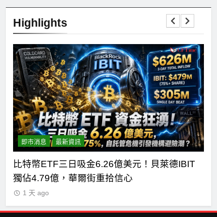
Highlights
即市消息
最新資訊
短
比特幣ETF三日吸金6.26億美元！貝萊德IBIT
C
獨佔4.79億，華爾街重拾信心
德
1 天 ago