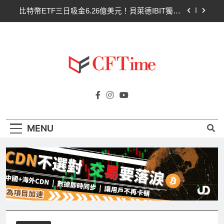
Skip
比特幣ETF三日吸金6.26億美元！貝萊德IBIT獨佔
to
4.79億，華爾街重拾信心
content
CLARITY法案最後闖關！開發者免責與總統道德條
款成兩大障礙
以太幣區間壓縮！100日均線1,920成關鍵 期貨槓
桿比率逼近0.65
比特幣收復64000美元！拋售三日即反轉！短期持
Cftime.io
有者從恐慌賣出轉為淨買入
CFTime與你一同探索有關
比特幣ETF三日吸金6.26億美元！貝萊德IBIT獨佔
AI（ChatGPT）、區塊鏈、NFT、加密貨
4.79億，華爾街重拾信心
幣、元宇宙及金融科技FinTech等資訊。
CLARITY法案最後闖關！開發者免責與總統道德條
MENU
款成兩大障礙