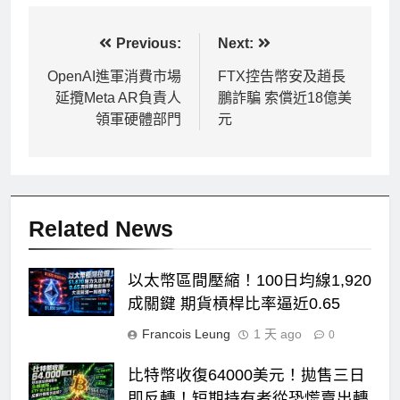
文
Previous:
Next:
章
OpenAI進軍消費市場
FTX控告幣安及趙長
延攬Meta AR負責人
鵬詐騙 索償近18億美
導
領軍硬體部門
元
覽
Related News
以太幣區間壓縮！100日均線1,920
成關鍵 期貨槓桿比率逼近0.65
Francois Leung
1 天 ago
0
比特幣收復64000美元！拋售三日
即反轉！短期持有者從恐慌賣出轉