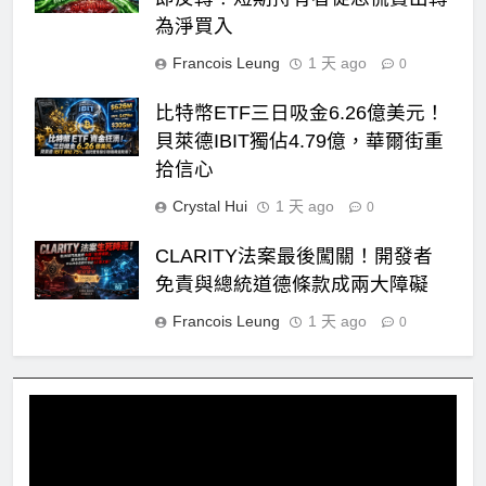
為淨買入
Francois Leung
1 天 ago
0
比特幣ETF三日吸金6.26億美元！
貝萊德IBIT獨佔4.79億，華爾街重
拾信心
Crystal Hui
1 天 ago
0
CLARITY法案最後闖關！開發者
免責與總統道德條款成兩大障礙
Francois Leung
1 天 ago
0