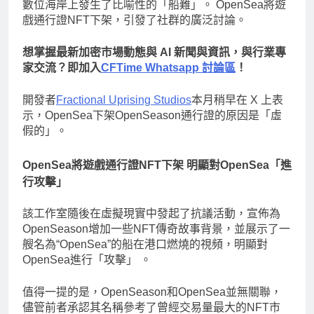
數位海岸上發生了比喻性的「船難」。 OpenSea將遊
戲通行證NFT下架，引發了社群的廣泛討論。
想掌握最新加密市場動態與 AI 新聞與資訊，與行業專
家交流？即加入
CFTime Whatsapp 討論區
！
開發者
Fractional Uprising Studios
本月稍早在 X 上表
示，OpenSea下架OpenSeason通行證的原因是「虛
假的」。
OpenSea將遊戲通行證NFT下架 明顯對OpenSea「進
行攻擊」
該工作室隨後在虛擬現實中發起了抗議活動，宣佈為
OpenSeason增加一些NFT傳奇故事背景，並展示了一
艘名為“OpenSea”的船在港口燃燒的視頻，明顯對
OpenSea進行「攻擊」 。
值得一提的是，OpenSeason和OpenSea並無關聯，
儘管前者承認其名稱參考了曾經交易量最大的NFT市