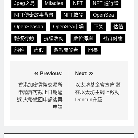
Jpeg之島
Miladies
NFT
NFT 通行證
NFT傳奇故事背景
NFT啟發
OpenSea
OpenSeason
OpenSea市場
下架
估值
報復行動
抗議活動
數位海岸
社群討論
船難
虛假
遊戲開發者
門票
文
Previous:
Next:
章
香港加密貨幣交易所
以太坊基金會宣佈 將
申請許可截止日期逼
在以太坊主網上啟動
導
近 火幣撤回申請後再
Dencun升級
覽
申請