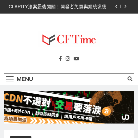
Skip
CLARITY法案最後闖關！開發者免責與總統道德條
to
款成兩大障礙
content
比特幣失守關鍵阻力帶！50日SMA及斐波那契
63,600美元未收復，下降通道持續
CLARITY法案道德條款談判陷僵局！Warren正式
要求SEC調查特朗普迷因幣
Circle Q2逆轉虧損 惟遭摩根士丹利狠砍目標價 市
Cftime.io
場聚焦流通量萎縮
CFTime與你一同探索有關
CLARITY法案最後闖關！開發者免責與總統道德條
AI（ChatGPT）、區塊鏈、NFT、加密貨
款成兩大障礙
幣、元宇宙及金融科技FinTech等資訊。
比特幣失守關鍵阻力帶！50日SMA及斐波那契
MENU
63,600美元未收復，下降通道持續
CLARITY法案道德條款談判陷僵局！Warren正式
要求SEC調查特朗普迷因幣
Circle Q2逆轉虧損 惟遭摩根士丹利狠砍目標價 市
場聚焦流通量萎縮