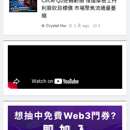
Circle Q2逆轉虧損 惟遭摩根士丹
利狠砍目標價 市場聚焦流通量萎
縮
Crystal Hui
1 天 ago
0