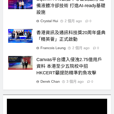
備液體冷卻技術 打造AI-ready基礎
設施
Crystal Hui
2 個月 ago
0
香港資訊及通訊科技獎20周年盛典
「精英薈」正式啟動
Francois Leung
2 個月 ago
0
Canvas平台遭入侵洩2.75億用戶
資料 本港至少五院校中招
HKCERT籲提防精準釣魚攻擊
Derek Chan
3 個月 ago
0