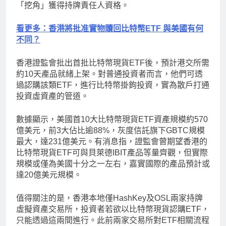
「挖角」獲得持牌責任人資格。
看更多：香港將批准實物贖回比特幣ETF 與美國有何
不同？
香港證監會批出首批比特幣現貨ETF後，預計港交所需
約10天產品就緒上架。對普通投資者而言，他們可透
過認購該類ETF，進行比特幣掛鉤投資，實為散戶打通
投資虛資產的管道。
數據顯示，美國首10大比特幣現貨ETF資產規模約570
億美元，前3大佔比逾88%，灰度信託旗下GBTC規模
最大，達231億美元。有消息指，證監會曾期望香港的
比特幣現貨ETF可與貝萊德IBIT產品等量齊觀，但實際
規模或僅為美國十分之一左右，嘉實國際的產品預計或
達20億美元規模。
值得關注的是，香港本地僅HashKey及OSL兩家持牌
虛擬資產交易所，投資者若欲以比特幣現貨認購ETF，
只能透過這兩間進行。此前兩家交易所對ETF相關流程