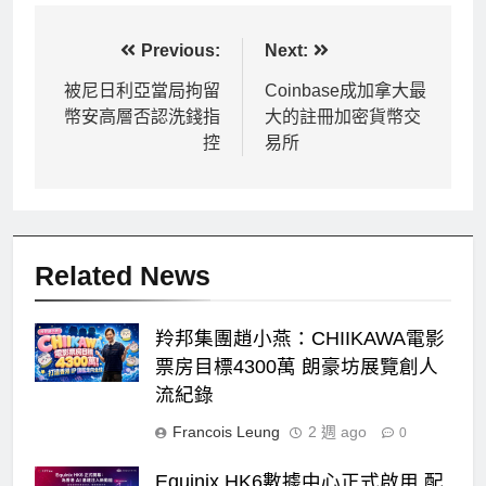
文
Previous:
Next:
章
被尼日利亞當局拘留
Coinbase成加拿大最
幣安高層否認洗錢指
大的註冊加密貨幣交
導
控
易所
覽
Related News
羚邦集團趙小燕：CHIIKAWA電影
票房目標4300萬 朗豪坊展覽創人
流紀錄
Francois Leung
2 週 ago
0
Equinix HK6數據中心正式啟用 配