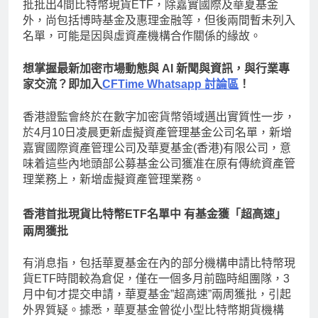
批批出4間比特幣現貨ETF，除嘉實國際及華夏基金
外，尚包括博時基金及惠理金融等，但後兩間暫未列入
名單，可能是因與虛資產機構合作關係的緣故。
想掌握最新加密市場動態與 AI 新聞與資訊，與行業專
家交流？即加入
CFTime Whatsapp 討論區
！
香港證監會終於在數字加密貨幣領域邁出實質性一步，
於4月10日凌晨更新虛擬資產管理基金公司名單，新增
嘉實國際資產管理公司及華夏基金(香港)有限公司，意
味着這些內地頭部公募基金公司獲准在原有傳統資產管
理業務上，新增虛擬資產管理業務。
香港首批現貨比特幣ETF名單中 有基金獲「超高速」
兩周獲批
有消息指，包括華夏基金在內的部分機構申請比特幣現
貨ETF時間較為倉促，僅在一個多月前臨時組團隊，3
月中旬才提交申請，華夏基金”超高速”兩周獲批，引起
外界質疑。據悉，華夏基金曾從小型比特幣期貨機構