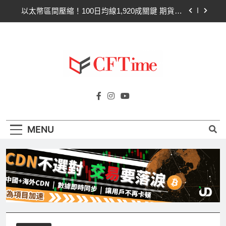
Skip
以太幣區間壓縮！100日均線1,920成關鍵 期貨槓
to
桿比率逼近0.65
content
比特幣收復64000美元！拋售三日即反轉！短期持
有者從恐慌賣出轉為淨買入
比特幣ETF三日吸金6.26億美元！貝萊德IBIT獨佔
4.79億，華爾街重拾信心
CLARITY法案最後闖關！開發者免責與總統道德條
Cftime.io
款成兩大障礙
CFTime與你一同探索有關
以太幣區間壓縮！100日均線1,920成關鍵 期貨槓
AI（ChatGPT）、區塊鏈、NFT、加密貨
桿比率逼近0.65
幣、元宇宙及金融科技FinTech等資訊。
比特幣收復64000美元！拋售三日即反轉！短期持
MENU
有者從恐慌賣出轉為淨買入
比特幣ETF三日吸金6.26億美元！貝萊德IBIT獨佔
4.79億，華爾街重拾信心
CLARITY法案最後闖關！開發者免責與總統道德條
款成兩大障礙