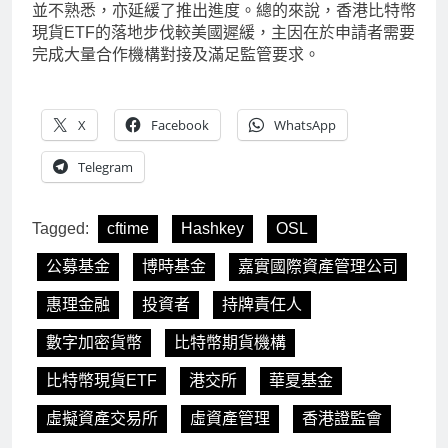
並不熟悉，亦延緩了推出進度。總的來說，香港比特幣
現貨ETF的落地步伐較美國遲緩，主因在於申請者需要
完成大量合作機構對接及滿足監管要求。
X
Facebook
WhatsApp
Telegram
Tagged:
cftime
Hashkey
OSL
公募基金
博時基金
嘉實國際資產管理公司
惠理金融
投資者
持牌責任人
數字加密貨幣
比特幣期貨機構
比特幣現貨ETF
港交所
華夏基金
虛擬資產交易所
虛資產管理
香港證監會