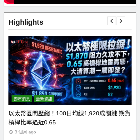
Highlights
即市消息
最新資訊
統道
以太幣區間壓縮！100日均線1,920成關鍵 期貨
比
槓桿比率逼近0.65
期
3 個月 ago