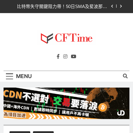
Skip
比特幣失守關鍵阻力帶！50日SMA及斐波那契
63,600美元未收復，下降通道持續
to
content
CLARITY法案道德條款談判陷僵局！Warren正式
要求SEC調查特朗普迷因幣
Circle Q2逆轉虧損 惟遭摩根士丹利狠砍目標價 市
場聚焦流通量萎縮
CLARITY法案60票門檻仍差關鍵缺口！民主黨七
Cftime.io
參議員聯合聲明：現有提案尚未準備好
CFTime與你一同探索有關
比特幣失守關鍵阻力帶！50日SMA及斐波那契
AI（ChatGPT）、區塊鏈、NFT、加密貨
63,600美元未收復，下降通道持續
幣、元宇宙及金融科技FinTech等資訊。
CLARITY法案道德條款談判陷僵局！Warren正式
要求SEC調查特朗普迷因幣
MENU
Circle Q2逆轉虧損 惟遭摩根士丹利狠砍目標價 市
場聚焦流通量萎縮
CLARITY法案60票門檻仍差關鍵缺口！民主黨七
參議員聯合聲明：現有提案尚未準備好