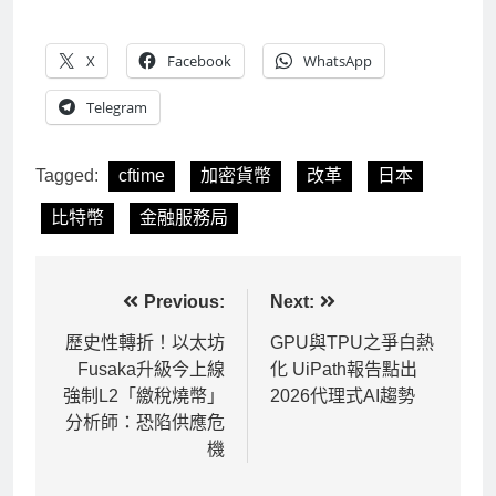
X
Facebook
WhatsApp
Telegram
Tagged:
cftime
加密貨幣
改革
日本
比特幣
金融服務局
文
Previous:
Next:
章
歷史性轉折！以太坊
GPU與TPU之爭白熱
Fusaka升級今上線
化 UiPath報告點出
導
強制L2「繳稅燒幣」
2026代理式AI趨勢
覽
分析師：恐陷供應危
機