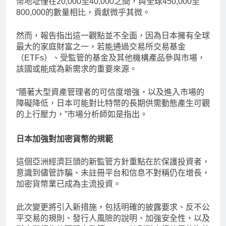
幣地址僅在20,000至40,000之間，與全球450,000至
800,000的數量相比，貢獻微乎其微。
然而，報告指出這一觀點並不全面，因為日本擁有全球
最大的家庭財富之一，若能通過交易所交易基金
（ETFs）、受監管的基金及其他機構產品參與市場，
該國或能成為新需求的重要來源。
“隨著大型資產管理者的可信度增強，以及進入市場的
障礙降低，日本可能對比特幣的長期供需動態產生可觀
的上行壓力，”市場分析師如是指出。
日本加強對加密貨幣的規範
這個亞洲經濟巨頭的新監管方針重點在於保護投資者，
意識到儘管詐騙、未註冊平台和信息不對稱仍在增長，
加密貨幣業已成為主流投資。
此次變更將引入新措施，包括明確的披露要求、反不公
平交易的規則、發行人風險的說明、加強安全性，以及