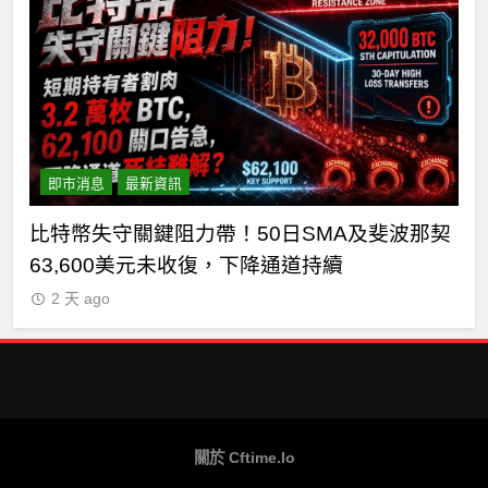
即市消息
最新資訊
主黨
比特幣失守關鍵阻力帶！50日SMA及斐波那契
C
63,600美元未收復，下降通道持續
式
2 天 ago
關於 Cftime.io