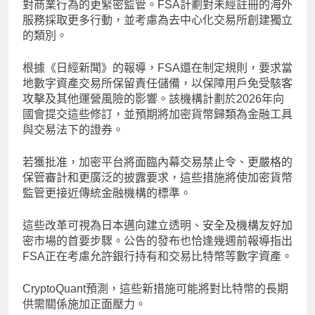
對商業行為的更緊密監管。FSA計劃對未經註冊的海外
服務採取更多行動，並考慮為去中心化交易所創建獨立
的類別。
根據《日經新聞》的報導，FSA還在制定規則，要求當
地數字資產交易所保留責任儲備，以保障用戶免受駭客
攻擊及其他運營風險的影響。該機構計劃於2026年向
國會提交這些修訂，並預期將加密貨幣歸類為金融工具
與交易法下的證券。
若獲批准，加密平台將面臨內幕交易禁止令、更嚴格的
保管審計和更廣泛的披露要求，這些措施將使加密貨幣
監管更接近傳統金融機構的標準。
這些改革可視為日本邁向建立透明、安全及機構友好加
密市場的首要步驟。公告的發布也恰逢幾週前報導指出
FSA正在考慮允許銀行持有和交易比特幣等數字資產。
CryptoQuant預測，這些新措施可能將對比特幣的長期
供需關係施加正面壓力。