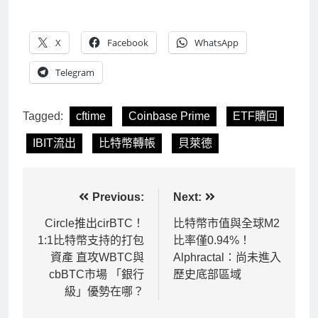
X
Facebook
WhatsApp
Telegram
Tagged:
cftime
Coinbase Prime
ETF贖回
IBIT流出
比特幣轉帳
貝萊德
文
Previous:
Next:
章
Circle推出cirBTC！
比特幣市值與全球M2
1:1比特幣支持的打包
比率僅0.94%！
導
資產 直攻WBTC與
Alphractal：尚未進入
覽
cbBTC市場 「銀行
歷史底部區域
級」優勢在哪？