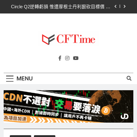
Skip
Circle Q2逆轉虧損 惟遭摩根士丹利狠砍目標價 市
to
場聚焦流通量萎縮
content
CLARITY法案60票門檻仍差關鍵缺口！民主黨七
參議員聯合聲明：現有提案尚未準備好
比特幣失守關鍵阻力帶！50日SMA及斐波那契
63,600美元未收復，下降通道持續
CLARITY法案道德條款談判陷僵局！Warren正式
Cftime.io
要求SEC調查特朗普迷因幣
CFTime與你一同探索有關
Circle Q2逆轉虧損 惟遭摩根士丹利狠砍目標價 市
AI（ChatGPT）、區塊鏈、NFT、加密貨
場聚焦流通量萎縮
幣、元宇宙及金融科技FinTech等資訊。
CLARITY法案60票門檻仍差關鍵缺口！民主黨七
MENU
參議員聯合聲明：現有提案尚未準備好