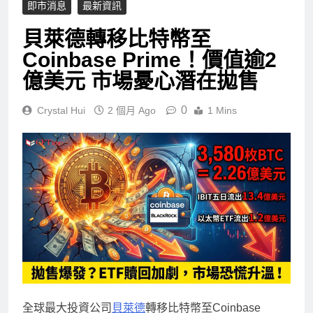
即市消息
最新資訊
貝萊德轉移比特幣至
Coinbase Prime！價值逾2
億美元 市場憂心潛在拋售
0
Crystal Hui
2 個月 Ago
1 Mins
全球最大投資公司
貝萊德
轉移比特幣至Coinbase