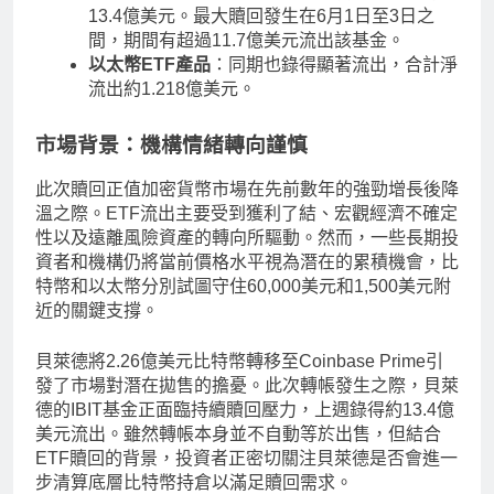
13.4億美元。最大贖回發生在6月1日至3日之
間，期間有超過11.7億美元流出該基金。
以太幣ETF產品
：同期也錄得顯著流出，合計淨
流出約1.218億美元。
市場背景：機構情緒轉向謹慎
此次贖回正值加密貨幣市場在先前數年的強勁增長後降
溫之際。ETF流出主要受到獲利了結、宏觀經濟不確定
性以及遠離風險資產的轉向所驅動。然而，一些長期投
資者和機構仍將當前價格水平視為潛在的累積機會，比
特幣和以太幣分別試圖守住60,000美元和1,500美元附
近的關鍵支撐。
貝萊德將2.26億美元比特幣轉移至Coinbase Prime引
發了市場對潛在拋售的擔憂。此次轉帳發生之際，貝萊
德的IBIT基金正面臨持續贖回壓力，上週錄得約13.4億
美元流出。雖然轉帳本身並不自動等於出售，但結合
ETF贖回的背景，投資者正密切關注貝萊德是否會進一
步清算底層比特幣持倉以滿足贖回需求。