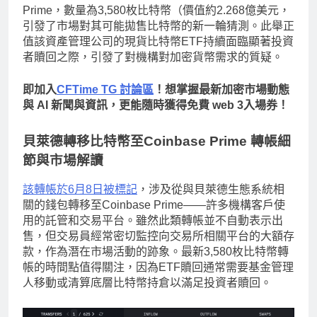
Prime，數量為3,580枚比特幣（價值約2.268億美元，
引發了市場對其可能拋售比特幣的新一輪猜測。此舉正
值該資產管理公司的現貨比特幣ETF持續面臨顯著投資
者贖回之際，引發了對機構對加密貨幣需求的質疑。
即加入
CFTime TG 討論區
！想掌握最新加密市場動態
與 AI 新聞與資訊，更能隨時獲得免費 web 3入場券！
貝萊德轉移比特幣至Coinbase Prime 轉帳細
節與市場解讀
該轉帳於6月8日被標記
，涉及從與貝萊德生態系統相
關的錢包轉移至Coinbase Prime——許多機構客戶使
用的託管和交易平台。雖然此類轉帳並不自動表示出
售，但交易員經常密切監控向交易所相關平台的大額存
款，作為潛在市場活動的跡象。最新3,580枚比特幣轉
帳的時間點值得關注，因為ETF贖回通常需要基金管理
人移動或清算底層比特幣持倉以滿足投資者贖回。