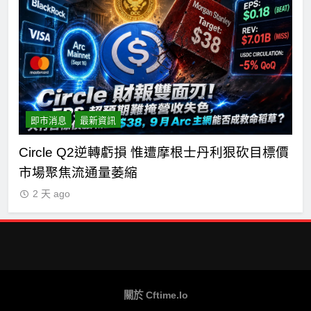
即市消息
最新資訊
n正
Circle Q2逆轉虧損 惟遭摩根士丹利狠砍目標價
C
市場聚焦流通量萎縮
七
2 天 ago
關於 Cftime.io