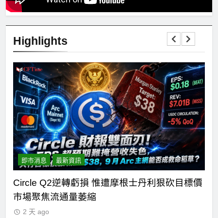
Highlights
即市消息
最新資訊
n正
Circle Q2逆轉虧損 惟遭摩根士丹利狠砍目標價
C
市場聚焦流通量萎縮
七
2 天 ago