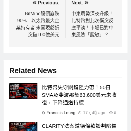
文
Previous:
Next:
章
BitMine股價崩跌
中東局勢深夜升級！
90%！以太幣最大企
比特幣對此次衝突反
導
業持有者 未實現虧損
應平淡！市場已對中
覽
突破100億美元
東風險「脫敏」？
Related News
比特幣失守關鍵阻力帶！50日
SMA及斐波那契63,600美元未收
復，下降通道持續
Francois Leung
17 小時 ago
0
CLARITY法案道德條款談判陷僵