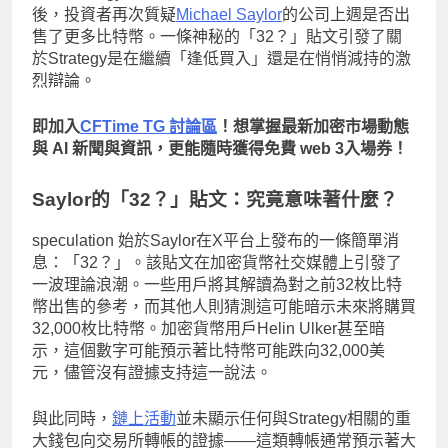
後，投資者再次質疑
Michael Saylor
的公司上週是否出
售了更多比特幣。一條神秘的「32？」貼文引發了關
於Strategy是在繼續「逢低買入」還是在悄悄減持的激
烈辯論。
即加入
CFTime TG 討論區
！想掌握最新加密市場動態
與 AI 新聞與資訊，更能隨時獲得免費 web 3入場券！
Saylor的「32？」貼文：究竟意味著什麼？
speculation 始於Saylor在X平台上發布的一條簡單消
息：「32？」。該貼文在加密貨幣社交媒體上引發了
一波理論浪潮。一些用戶將其解讀為對之前32枚比特
幣出售的參考，而其他人則猜測這可能暗示未來將購買
32,000枚比特幣。加密貨幣用戶Helin Ulker甚至暗
示，這個數字可能預示著比特幣可能跌向32,000美
元，儘管沒有證據支持這一說法。
與此同時，
鏈上活動
並未顯示任何與Strategy相關的重
大錢包向交易所轉帳的證據——這類轉帳通常預示著大