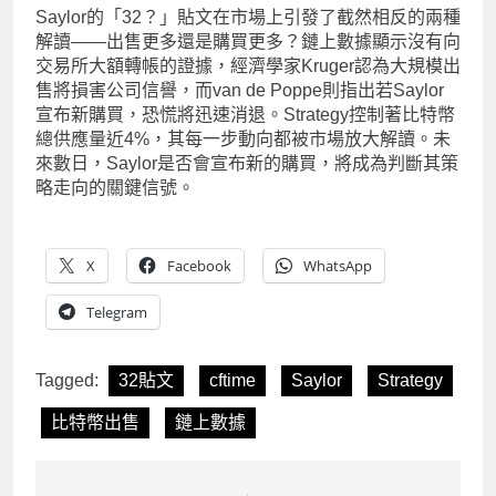
Saylor的「32？」貼文在市場上引發了截然相反的兩種
解讀——出售更多還是購買更多？鏈上數據顯示沒有向
交易所大額轉帳的證據，經濟學家Kruger認為大規模出
售將損害公司信譽，而van de Poppe則指出若Saylor
宣布新購買，恐慌將迅速消退。Strategy控制著比特幣
總供應量近4%，其每一步動向都被市場放大解讀。未
來數日，Saylor是否會宣布新的購買，將成為判斷其策
略走向的關鍵信號。
X
Facebook
WhatsApp
Telegram
Tagged:
32貼文
cftime
Saylor
Strategy
比特幣出售
鏈上數據