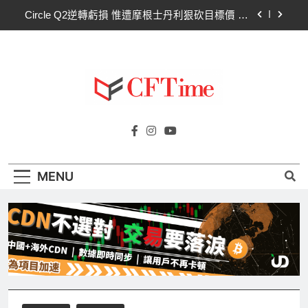
Skip
Circle Q2逆轉虧損 惟遭摩根士丹利狠砍目標價 市
to
場聚焦流通量萎縮
content
CLARITY法案60票門檻仍差關鍵缺口！民主黨七
參議員聯合聲明：現有提案尚未準備好
比特幣失守關鍵阻力帶！50日SMA及斐波那契
63,600美元未收復，下降通道持續
CLARITY法案道德條款談判陷僵局！Warren正式
Cftime.io
要求SEC調查特朗普迷因幣
CFTime與你一同探索有關
Circle Q2逆轉虧損 惟遭摩根士丹利狠砍目標價 市
AI（ChatGPT）、區塊鏈、NFT、加密貨
場聚焦流通量萎縮
幣、元宇宙及金融科技FinTech等資訊。
CLARITY法案60票門檻仍差關鍵缺口！民主黨七
MENU
參議員聯合聲明：現有提案尚未準備好