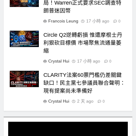
局！Warren正式要求SEC調查特
朗普迷因幣
Francois Leung
17 小時 ago
0
Circle Q2逆轉虧損 惟遭摩根士丹
利狠砍目標價 市場聚焦流通量萎
縮
Crystal Hui
17 小時 ago
0
CLARITY法案60票門檻仍差關鍵
缺口！民主黨七參議員聯合聲明：
現有提案尚未準備好
Crystal Hui
2 天 ago
0