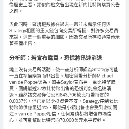
從歷史上看，類似的貼文曾出現在新的比特幣購買公告
之前。
與此同時，區塊鏈數據在過去一週並未顯示任何與
Strategy相關的重大錢包向交易所轉帳。對許多交易員
來說，這是一個重要的細節，因為交易所存款通常預示
著準備出售。
分析師：若宣布購買，恐慌將迅速消退
鏈上沒有交易所活動，使一些分析師認為Strategy可能
一直在準備購買而非出售。加密貨幣分析師Michael
van de Poppe認為，如果Saylor宣布另一筆比特幣購
買，圍繞最近32枚比特幣出售的恐慌可能會迅速消
退。雖然該交易僅佔公司843,706枚比特幣持倉的
0.0037%，但已足以令投資者不安。Strategy控制著比
特幣總供應量近4%，即使是小額出售也會受到密切關
注。van de Poppe相信，任何累積都將增強市場信
心，並可能幫助比特幣向70,000美元水平復甦。