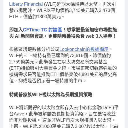
Liberty Financial
(WLF)近期大幅增持以太幣，再次引
發市場關注。WLF以平均價格3,743美元購入3,473個
ETH，價值約1300萬美元。
即加入
CFTime TG 討論區
！想掌握最新加密市場動態
與 AI 新聞與資訊，更能隨時獲得免費 web 3入場券！
根據區塊鏈數據分析公司
Lookonchain的數據顯示
，
WLF的ETH總持有量已達到約73,616個，總價值約
2.759億美元。此舉發生在以太坊交易所交易基金
(ETF)持續吸引大量資金之際，市場正密切觀察強勁的
機構需求是否能推動ETH價格突破4,891美元的歷史高
位，抑或是否預示著一場持續的牛市。
特朗普家族WLF視以太幣為長期投資策略
WLF將新購得的以太幣立即存入去中心化金融(DeFi)平
台Aave，此舉被解讀為長期投資策略，旨在獲得收益
而非短期投機。 這並非WLF首次大規模購入以太幣。
上週，WLF曾以1000萬美元購入3,007枚以太幣，此前