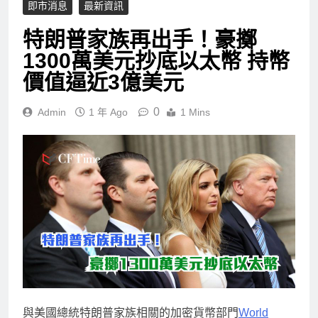
即市消息
最新資訊
特朗普家族再出手！豪擲
1300萬美元抄底以太幣 持幣
價值逼近3億美元
0
Admin
1 年 Ago
1 Mins
與美國總統特朗普家族相關的加密貨幣部門
World