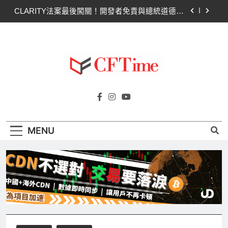
Skip
CLARITY法案最後闖關！開發者免責與總統道德條
to
款成兩大障礙
content
以太幣區間壓縮！100日均線1,920成關鍵 期貨槓
桿比率逼近0.65
比特幣收復64000美元！拋售三日即反轉！短期持
有者從恐慌賣出轉為淨買入
比特幣ETF三日吸金6.26億美元！貝萊德IBIT獨佔
Cftime.io
4.79億，華爾街重拾信心
CFTime與你一同探索有關
CLARITY法案最後闖關！開發者免責與總統道德條
AI（ChatGPT）、區塊鏈、NFT、加密貨
款成兩大障礙
幣、元宇宙及金融科技FinTech等資訊。
MENU