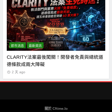
即市消息
最新資訊
T
CLARITY法案最後闖關！開發者免責與總統道
以
德條款成兩大障礙
槓
2 天 ago
關於 Cftime.io