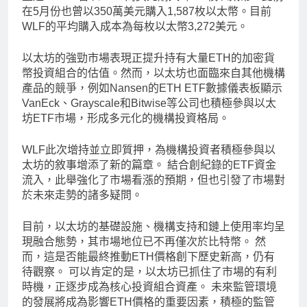
在5月份也曾以350萬美元購入1,587枚以太幣。目前
WLF的平均購入成本為每枚以太幣3,272美元。
以太坊的強勁市場表現正提升持有大量ETH的加密貨
幣投資組合的估值。然而，以太坊也面臨來自其他機構
產品的競爭，例如Nansen的ETH ETF數據儀表板顯示
VanEck、Grayscale和Bitwise等公司也積極參與以太
坊ETF市場，形成多元化的機構投資格局。
WLF此次增持並立即質押，為機構投資者積極參與以
太坊的敘事增添了新的篇章。 結合創紀錄的ETF資金
流入，此舉強化了市場看漲的預期，但也引發了市場對
於未來走勢的諸多疑問。
目前，以太坊的基礎設施、機構支持和鏈上使用率均呈
現融合態勢，其市場地位已不再僅次於比特幣。 然
而，這是否能最終推動ETH價格創下歷史新高，仍有
待觀察。 可以肯定的是，以太坊已抓住了市場的有利
時機，正逐步成為核心投資組合資產。 未來監管環境
的發展將成為影響ETH價格的重要因素，積極的監管