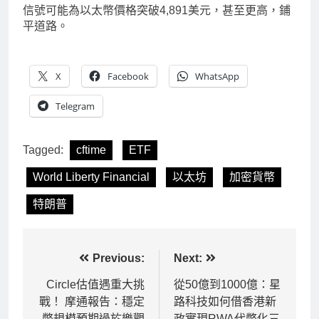
信號可能為以太幣價格突破4,891美元，甚至更高，鋪
平道路。
X
Facebook
WhatsApp
Telegram
Tagged:
cftime
ETF
World Liberty Financial
以太坊
加密貨幣
特朗普
文
Previous:
Next:
章
Circle估值遇重大挑
從50億到1000億：星
戰！ 摩通報告：穩定
路科技如何借香港新
導
幣規模預期過於樂觀
政實現RWA代幣化三