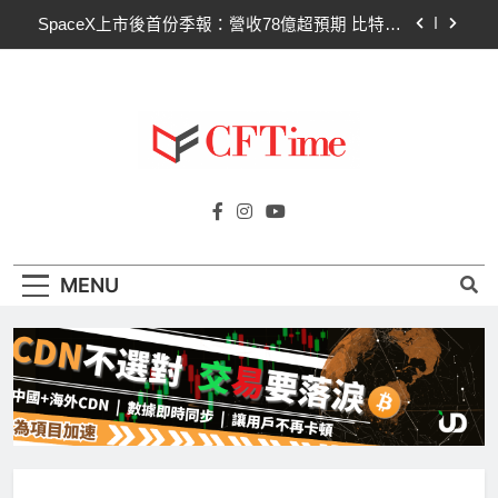
SpaceX上市後首份季報：營收78億超預期 比特幣
Skip
持倉縮水5.4億致虧損
to
Hut 8淨虧1.77億美元股價急挫！比特幣持倉縮水成
content
主因 市場聚焦比特幣波動
Strategy再賣比特幣！Saylor澄清：公司與個人分
開，我從未賣出
CLARITY法案60票門檻仍差關鍵缺口！民主黨七
參議員聯合聲明：現有提案尚未準備好
Cftime.io
CFTime與你一同探索有關
SpaceX上市後首份季報：營收78億超預期 比特幣
持倉縮水5.4億致虧損
AI（ChatGPT）、區塊鏈、NFT、加密貨
Hut 8淨虧1.77億美元股價急挫！比特幣持倉縮水成
幣、元宇宙及金融科技FinTech等資訊。
主因 市場聚焦比特幣波動
MENU
Strategy再賣比特幣！Saylor澄清：公司與個人分
開，我從未賣出