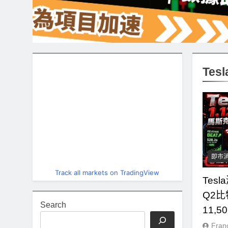
Tesl
即市
Track all markets on TradingView
Tes
Q2
Search
11,
Fran