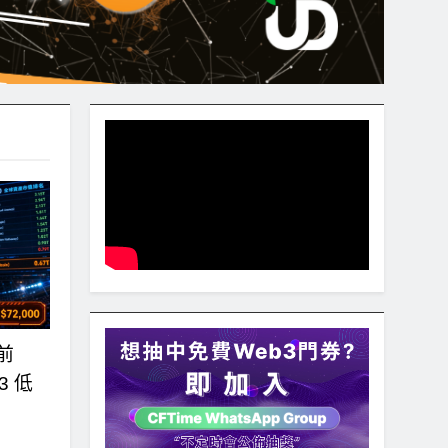
前
3 低