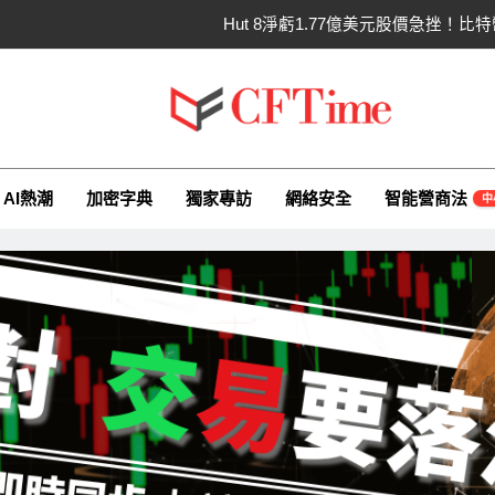
Hut 8淨虧1.77億美元股價急挫！
Strategy再賣比特幣！
CLARITY法案60票門檻仍差關鍵缺口！民主
ime.io
e與你一同探索有關AI（ChatGPT）、區塊鏈、NFT、加密貨幣、元
SpaceX上市後首份季報：營收
AI熱潮
加密字典
獨家專訪
網絡安全
智能營商法
中
Hut 8淨虧1.77億美元股價急挫！
Strategy再賣比特幣！