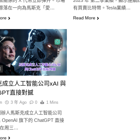
無關係的 X 代幣立即彈升。市場
2023 年 第二季業績，顯示連續
聲明：現有提案尚未準備好
億致虧損
憬落在一向為馬斯克「愛…
有買賣比特幣。Tesla業績…
3 年 Ago
3 年 Ago
ore
Read More
潮
成立人工智能公司xAI 與
tGPT直接對撼
n
3 年 Ago
0
1 Mins
a 創辦人馬斯克成立人工智能公司
 OpenAI 旗下的 ChatGPT 直接
 在周三…
ore