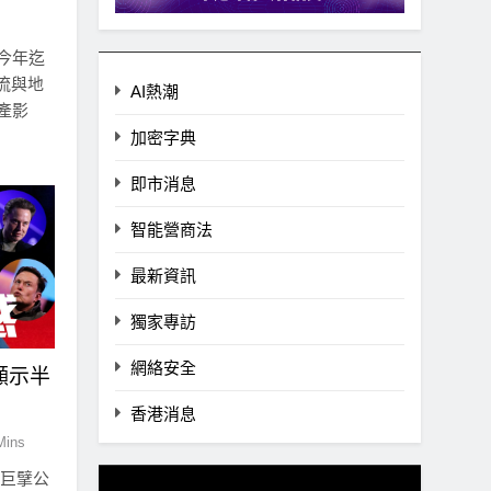
今年迄
流與地
AI熱潮
產影
加密字典
即市消息
智能營商法
最新資訊
獨家專訪
網絡安全
調顯示半
香港消息
Mins
車巨擘公