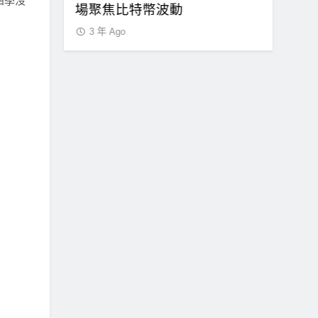
四季沒
場聚焦比特幣波動
賣出
3 年 Ago
3 年 Ago