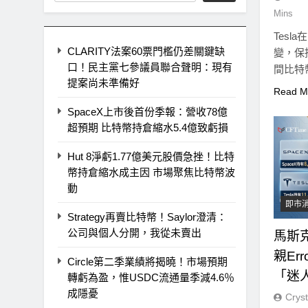
Mins
Tes
CLARITY法案60票門檻仍差關鍵缺
變，保持
口！民主黨七參議員聯合聲明：現有
間比特
提案尚未準備好
Read M
SpaceX上市後首份季報：營收78億
超預期 比特幣持倉縮水5.4億致虧損
Hut 8淨虧1.77億美元股價急挫！比特
幣持倉縮水成主因 市場聚焦比特幣波
動
即市
Strategy再賣比特幣！Saylor澄清：
公司與個人分開，我從未賣出
馬斯
親Er
Circle第二季業績將揭曉！市場預期
「迷
轉虧為盈，惟USDC流通量季減4.6％
成隱憂
Cryst