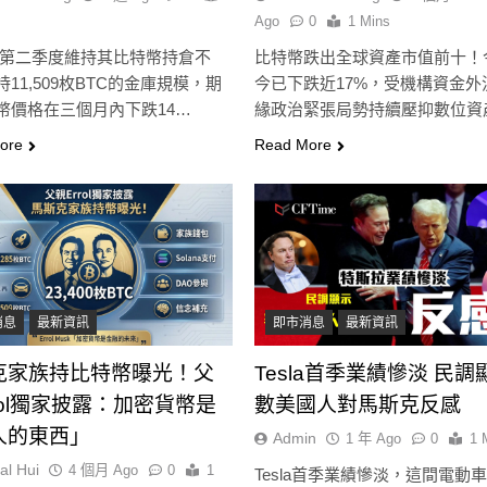
Ago
0
1 Mins
la在第二季度維持其比特幣持倉不
比特幣跌出全球資產市值前十！
11,509枚BTC的金庫規模，期
今已下跌近17%，受機構資金外
幣價格在三個月內下跌14…
緣政治緊張局勢持續壓抑數位資
響。根據…
ore
Read More
消息
最新資訊
即市消息
最新資訊
克家族持比特幣曝光！父
Tesla首季業績慘淡 民
rol獨家披露：加密貨幣是
數美國人對馬斯克反感
人的東西」
Admin
1 年 Ago
0
1 
al Hui
4 個月 Ago
0
1
Tesla首季業績慘淡，這間電動