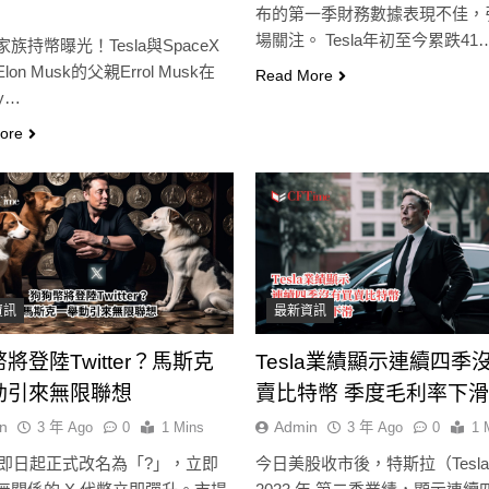
布的第一季財務數據表現不佳，
場關注。 Tesla年初至今累跌41
族持幣曝光！Tesla與SpaceX
on Musk的父親Errol Musk在
Read More
ry…
ore
資訊
最新資訊
將登陸Twitter？馬斯克
Tesla業績顯示連續四季
即市消息
最新資訊
即市消息
最新資訊
動引來無限聯想
賣比特幣 季度毛利率下滑
n
Admin
3 年 Ago
0
1 Mins
3 年 Ago
0
1 
r澄
CLARITY法案60票門檻仍差關
SpaceX上市後
ter 即日起正式改名為「?」，立即
今日美股收市後，特斯拉（Tesl
未
鍵缺口！民主黨七參議員聯合
78億超預期 比特幣