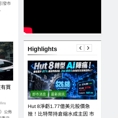
引發市
…
Highlights
沒有買
即市消息
最新資訊
即市消息
Mins
首份季報：營收
Hut 8淨虧1.77億美元股價急
Strate
a）公佈
持倉縮水5.4
挫！比特幣持倉縮水成主因 市
清：公司