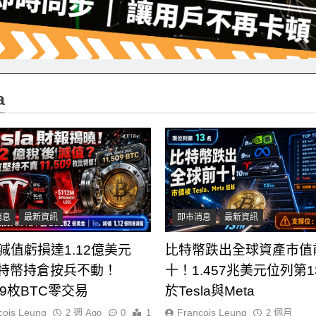
a
消息
最新資訊
即市消息
最新資訊
la減值虧損達1.12億美元
比特幣跌出全球資產市值
比特幣持倉按兵不動！
十！1.457兆美元位列第1
509枚BTC零交易
於Tesla與Meta
cois Leung
Francois Leung
2 週 Ago
0
1
2 個月