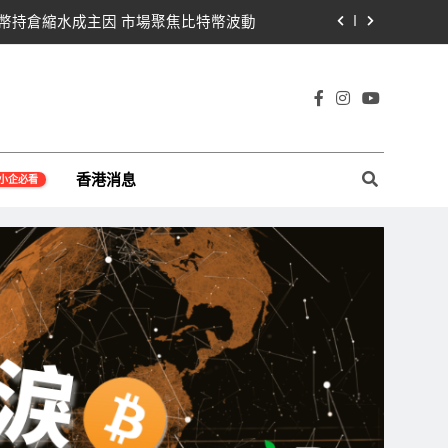
比特幣持倉縮水成主因 市場聚焦比特幣波動
Saylor澄清：公司與個人分開，我從未賣出
黨七參議員聯合聲明：現有提案尚未準備好
宇宙及金融科技FinTech等資訊。
78億超預期 比特幣持倉縮水5.4億致虧損
香港消息
小企必看
比特幣持倉縮水成主因 市場聚焦比特幣波動
Saylor澄清：公司與個人分開，我從未賣出