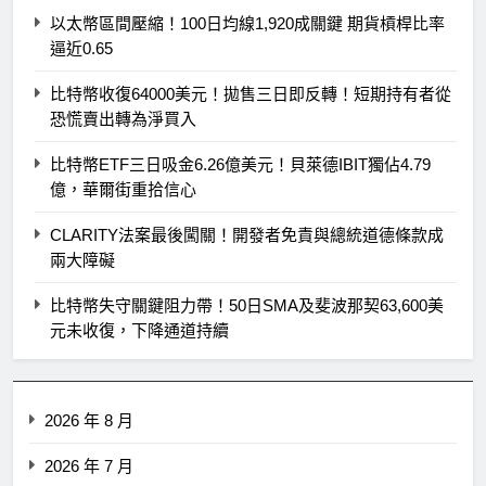
以太幣區間壓縮！100日均線1,920成關鍵 期貨槓桿比率
逼近0.65
比特幣收復64000美元！拋售三日即反轉！短期持有者從
恐慌賣出轉為淨買入
比特幣ETF三日吸金6.26億美元！貝萊德IBIT獨佔4.79
億，華爾街重拾信心
CLARITY法案最後闖關！開發者免責與總統道德條款成
兩大障礙
比特幣失守關鍵阻力帶！50日SMA及斐波那契63,600美
元未收復，下降通道持續
2026 年 8 月
2026 年 7 月