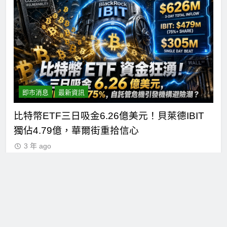
即市消息
最新資訊
短
比特幣ETF三日吸金6.26億美元！貝萊德IBIT
C
獨佔4.79億，華爾街重拾信心
德
3 年 ago
關於 Cftime.io