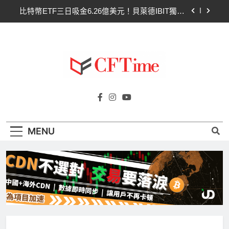
Skip
比特幣ETF三日吸金6.26億美元！貝萊德IBIT獨佔
to
4.79億，華爾街重拾信心
content
CLARITY法案最後闖關！開發者免責與總統道德條
款成兩大障礙
以太幣區間壓縮！100日均線1,920成關鍵 期貨槓
桿比率逼近0.65
比特幣收復64000美元！拋售三日即反轉！短期持
Cftime.io
有者從恐慌賣出轉為淨買入
CFTime與你一同探索有關
比特幣ETF三日吸金6.26億美元！貝萊德IBIT獨佔
AI（ChatGPT）、區塊鏈、NFT、加密貨
4.79億，華爾街重拾信心
幣、元宇宙及金融科技FinTech等資訊。
CLARITY法案最後闖關！開發者免責與總統道德條
MENU
款成兩大障礙