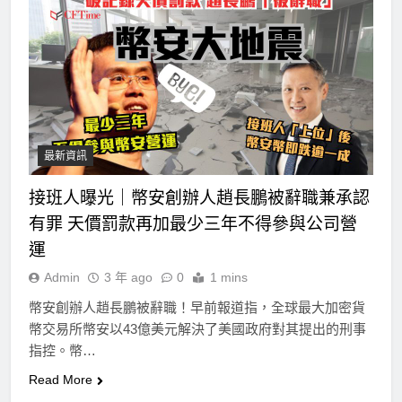
最新資訊
接班人曝光｜幣安創辦人趙長鵬被辭職兼承認
有罪 天價罰款再加最少三年不得參與公司營
運
Admin
3 年 ago
0
1 mins
幣安創辦人趙長鵬被辭職！早前報道指，全球最大加密貨
幣交易所幣安以43億美元解決了美國政府對其提出的刑事
指控。幣…
Read More