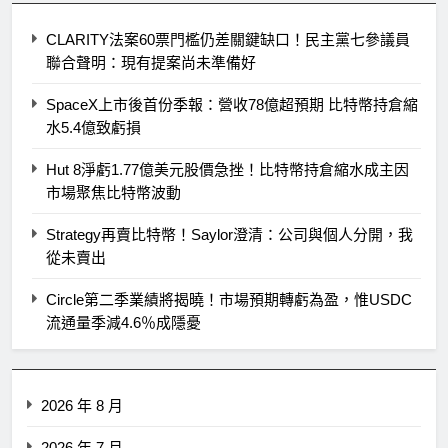
CLARITY法案60票門檻仍差關鍵缺口！民主黨七參議員
聯合聲明：現有提案尚未準備好
SpaceX上市後首份季報：營收78億超預期 比特幣持倉縮
水5.4億致虧損
Hut 8淨虧1.77億美元股價急挫！比特幣持倉縮水成主因
市場聚焦比特幣波動
Strategy再賣比特幣！Saylor澄清：公司與個人分開，我
從未賣出
Circle第二季業績將揭曉！市場預期轉虧為盈，惟USDC
流通量季減4.6％成隱憂
2026 年 8 月
2026 年 7 月