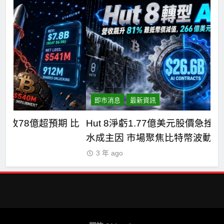
即市消息
最新資訊
比
Hut 8淨虧1.77億美元股價急挫！比特幣持倉縮
S
水成主因 市場聚焦比特幣波動
分
3 年 ago