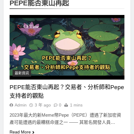
PEPE能否東山再起
最新資訊
PEPE能否東山再起？交易者、分析師和Pepe
支持者的觀點
Admin
3 年 ago
0
1 mins
2023年最大的新Meme幣Pepe（PEPE）遭遇了新加密資
產可能遭遇的最糟糕命運之一 —— 其匿名開發人員…
Read More