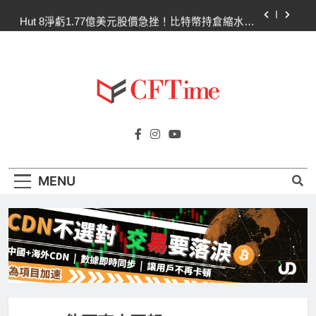
Skip
Hut 8淨虧1.77億美元股價急挫！比特幣持倉縮水成
to
主因 市場聚焦比特幣波動
content
Strategy再賣比特幣！Saylor澄清：公司與個人分
開，我從未賣出
CLARITY法案60票門檻仍差關鍵缺口！民主黨七
參議員聯合聲明：現有提案尚未準備好
SpaceX上市後首份季報：營收78億超預期 比特幣
Cftime.io
持倉縮水5.4億致虧損
CFTime與你一同探索有關
Hut 8淨虧1.77億美元股價急挫！比特幣持倉縮水成
AI（ChatGPT）、區塊鏈、NFT、加密貨
主因 市場聚焦比特幣波動
幣、元宇宙及金融科技FinTech等資訊。
Strategy再賣比特幣！Saylor澄清：公司與個人分
MENU
開，我從未賣出