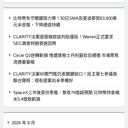
比特幣失守關鍵阻力帶！50日SMA及斐波那契63,600美
元未收復，下降通道持續
CLARITY法案道德條款談判陷僵局！Warren正式要求
SEC調查特朗普迷因幣
Circle Q2逆轉虧損 惟遭摩根士丹利狠砍目標價 市場聚焦
流通量萎縮
CLARITY法案60票門檻仍差關鍵缺口！民主黨七參議員
聯合聲明：現有提案尚未準備好
SpaceX上市後首份季報：營收78億超預期 比特幣持倉縮
水5.4億致虧損
2026 年 8 月