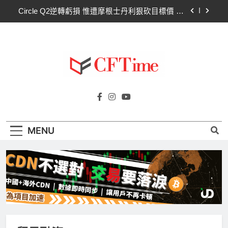
Skip
Circle Q2逆轉虧損 惟遭摩根士丹利狠砍目標價 市
to
場聚焦流通量萎縮
content
CLARITY法案60票門檻仍差關鍵缺口！民主黨七
參議員聯合聲明：現有提案尚未準備好
比特幣失守關鍵阻力帶！50日SMA及斐波那契
63,600美元未收復，下降通道持續
CLARITY法案道德條款談判陷僵局！Warren正式
Cftime.io
要求SEC調查特朗普迷因幣
CFTime與你一同探索有關
Circle Q2逆轉虧損 惟遭摩根士丹利狠砍目標價 市
AI（ChatGPT）、區塊鏈、NFT、加密貨
場聚焦流通量萎縮
幣、元宇宙及金融科技FinTech等資訊。
CLARITY法案60票門檻仍差關鍵缺口！民主黨七
MENU
參議員聯合聲明：現有提案尚未準備好