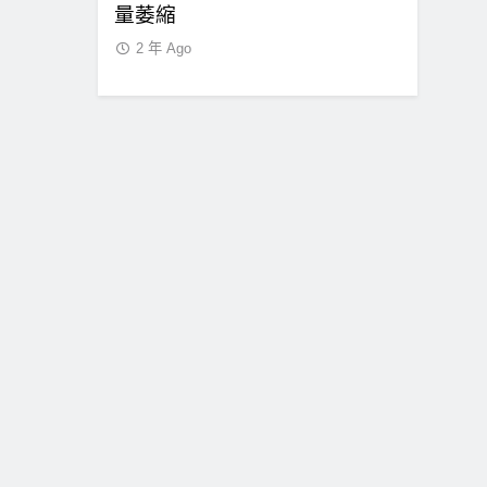
式要求SEC調
量萎縮
聲明：現
2 年 Ago
2 年 Ago