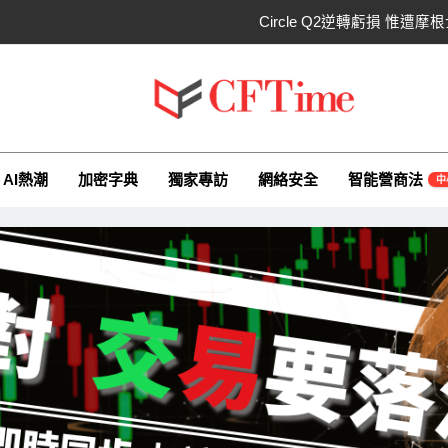
Circle Q2逆轉虧損 惟
CLARITY法案60票門檻仍差關鍵缺口！民主
比特幣失守關鍵阻力帶！50日SMA及斐波
ime.io
e與你一同探索有關AI（ChatGPT）、區塊鏈、NFT、加密貨幣、元
CLARITY法案道德條款談判陷僵局！
AI熱潮
加密字典
獨家專訪
網絡安全
智能營商法
中
Circle Q2逆轉虧損 惟
CLARITY法案60票門檻仍差關鍵缺口！民主