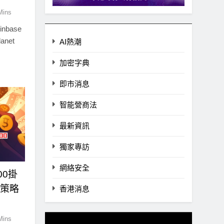
Mins
base
anet
AI熱潮
加密字典
即市消息
智能營商法
最新資訊
獨家專訪
網絡安全
100掛
注策略
香港消息
Mins