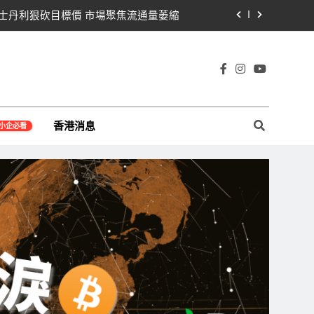
遭摩根士丹利狠砍目標價 市場聚焦流通量萎縮
黨七參議員聯合聲明：現有提案尚未準備好
那契63,600美元未收復，下降通道持續
宇宙及金融科技FinTech等資訊。
Warren正式要求SEC調查特朗普迷因幣
香港消息
小企必看
遭摩根士丹利狠砍目標價 市場聚焦流通量萎縮
黨七參議員聯合聲明：現有提案尚未準備好