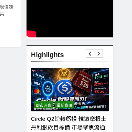
) 股價週
，其
Highlights
即市消息
最新資訊
即市消息
Circle Q2逆轉虧損 惟遭摩根士
CLARI
德條款談判陷
丹利狠砍目標價 市場聚焦流通
鍵缺口！