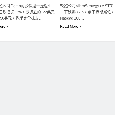
體公司Figma的股價週一遭遇重
軟體公司MicroStrategy (MSTR
日跌幅達23%，從週五的122美元
一下跌逾8.7%，創下近期新低
4.50美元，幾乎完全抹去…
Nasdaq 100…
ore
Read More
即市消息
最新資訊
即市消息
最新資訊
差關
比特幣失守關鍵阻力帶！50日
CLARITY法案道
合
SMA及斐波那契63,600美元未