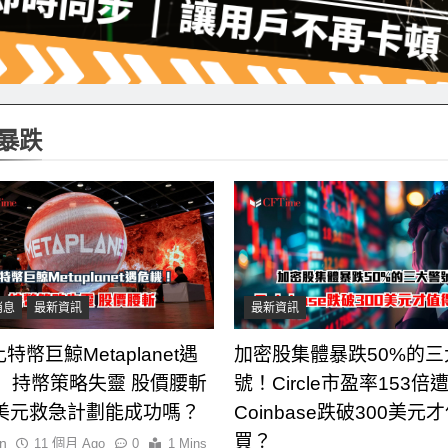
暴跌
消息
最新資訊
最新資訊
特幣巨鯨Metaplanet遇
加密股集體暴跌50%的三
！ 持幣策略失靈 股價腰斬
號！Circle市盈率153倍
億美元救急計劃能成功嗎？
Coinbase跌破300美元
買？
n
11 個月 Ago
0
1 Mins