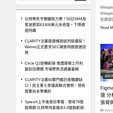
Meta
Meta
比特幣失守關鍵阻力帶！50日SMA及
近期卻
斐波那契63,600美元未收復，下降通
Read M
道持續
CLARITY法案道德條款談判陷僵局！
Warren正式要求SEC調查特朗普迷因
幣
Circle Q2逆轉虧損 惟遭摩根士丹利
狠砍目標價 市場聚焦流通量萎縮
最新
CLARITY法案60票門檻仍差關鍵缺
口！民主黨七參議員聯合聲明：現有
Fig
提案尚未準備好
億 
SpaceX上市後首份季報：營收78億
張骨
超預期 比特幣持倉縮水5.4億致虧損
Admi