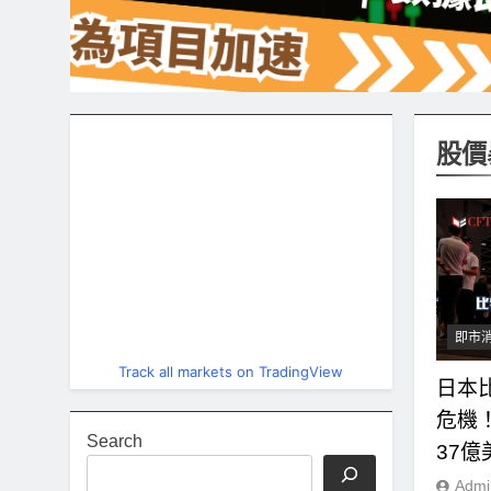
股價
即市
Track all markets on TradingView
日本比
危機
Search
37
Admi