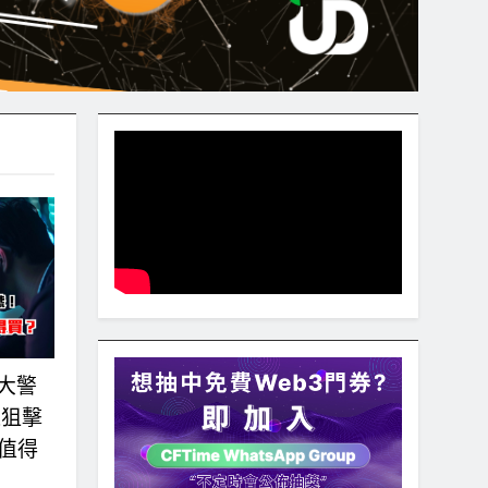
大警
遭狙擊
才值得