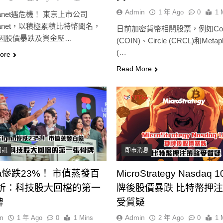
Admin
1 年 Ago
0
1 
planet遇危機！ 東京上市公司
planet，以積極累積比特幣聞名，
日前加密貨幣相關股票，例如Coin
因股價暴跌及資金壓…
(COIN)、Circle (CRCL)和Metapl
(…
ore
Read More
資訊
即市消息
ma慘跌23%！ 市值蒸發百
MicroStrategy Nasdaq 
分析：科技股大回檔的第一
牌後股價暴跌 比特幣押
牌
受質疑
n
Admin
1 年 Ago
0
1 Mins
2 年 Ago
0
1 