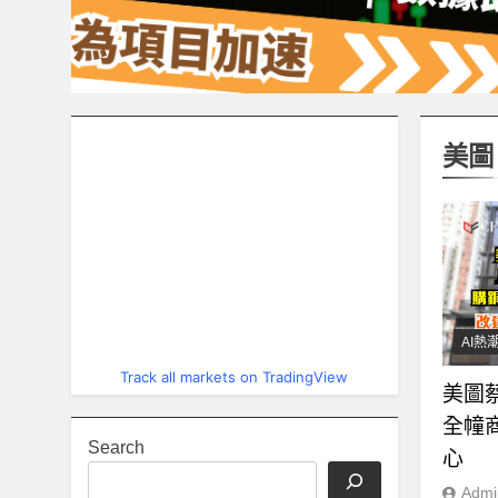
美圖
AI熱
Track all markets on TradingView
美圖
全幢商
Search
心
Admi