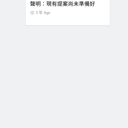
聲明：現有提案尚未準備好
收復，下
3 年 Ago
3 年 Ago