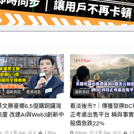
潮
最新資訊
香港消息
最新資訊
蔡文勝豪擲6.5億購銅鑼灣
看淡後市?｜傳獲發牌BC
廈 改建AI與Web3創新中
正考慮出售平台 稱與事
股價急跌22%
n
Admin
1 年 Ago
0
1 Mins
3 年 Ago
0
1 