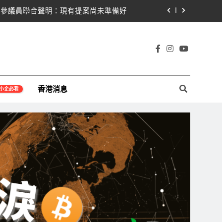
黨七參議員聯合聲明：現有提案尚未準備好
那契63,600美元未收復，下降通道持續
Warren正式要求SEC調查特朗普迷因幣
宇宙及金融科技FinTech等資訊。
遭摩根士丹利狠砍目標價 市場聚焦流通量萎縮
香港消息
小企必看
黨七參議員聯合聲明：現有提案尚未準備好