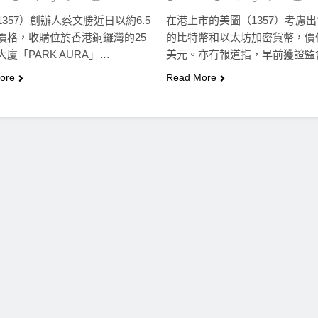
357）創辦人蔡文勝近日以約6.5
在港上市的美圖（1357）考慮
價格，收購位於香港銅鑼灣的25
的比特幣和以太坊加密貨幣，價
廈「PARK AURA」…
美元。亦有報道指，早前獲證監
的…
ore
Read More