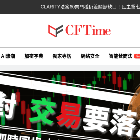
CLARITY法案60票門檻仍差關鍵缺口！民主
比特幣失守關鍵阻力帶！50日SMA及斐波
CLARITY法案道德條款談判陷僵局！
ime.io
e與你一同探索有關AI（ChatGPT）、區塊鏈、NFT、加密貨幣、元
Circle Q2逆轉虧損 惟
AI熱潮
加密字典
獨家專訪
網絡安全
智能營商法
中
CLARITY法案60票門檻仍差關鍵缺口！民主