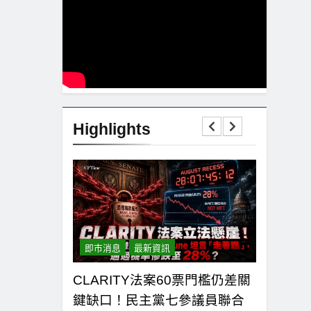
Highlights
即市消息
最新資訊
即市消息
虧損 惟遭摩根士
CLARITY法案60票門檻仍差關
比特幣失
市場聚焦流通
鍵缺口！民主黨七參議員聯合
SMA及斐