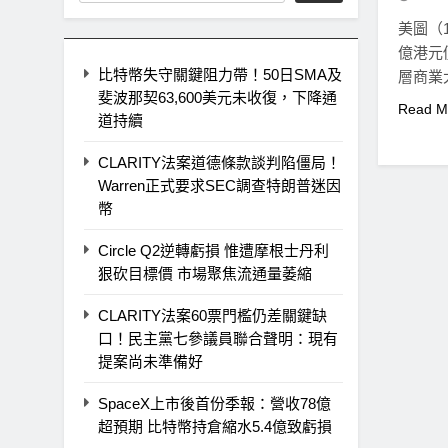
美圖（1
億港元
比特幣失守關鍵阻力帶！50日SMA及
層商業大
斐波那契63,600美元未收復，下降通
Read M
道持續
CLARITY法案道德條款談判陷僵局！
Warren正式要求SEC調查特朗普迷因
幣
Circle Q2逆轉虧損 惟遭摩根士丹利
狠砍目標價 市場聚焦流通量萎縮
CLARITY法案60票門檻仍差關鍵缺
口！民主黨七參議員聯合聲明：現有
提案尚未準備好
SpaceX上市後首份季報：營收78億
超預期 比特幣持倉縮水5.4億致虧損