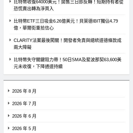
比特幣收復64000美元！拋售三日即反轉！短期持有者從
恐慌賣出轉為淨買入
比特幣ETF三日吸金6.26億美元！貝萊德IBIT獨佔4.79
億，華爾街重拾信心
CLARITY法案最後闖關！開發者免責與總統道德條款成
兩大障礙
比特幣失守關鍵阻力帶！50日SMA及斐波那契63,600美
元未收復，下降通道持續
2026 年 8 月
2026 年 7 月
2026 年 6 月
2026 年 5 月