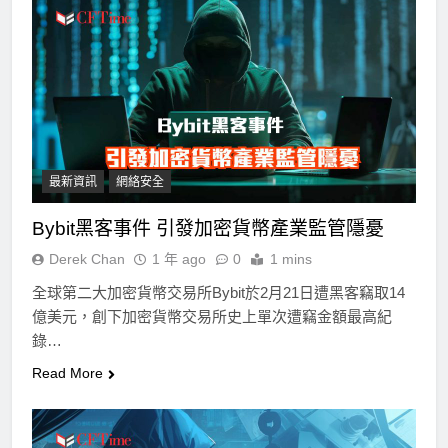
最新資訊
網絡安全
Bybit黑客事件 引發加密貨幣產業監管隱憂
Derek Chan
1 年 ago
0
1 mins
全球第二大加密貨幣交易所Bybit於2月21日遭黑客竊取14
億美元，創下加密貨幣交易所史上單次遭竊金額最高紀
錄…
Read More