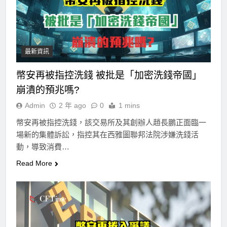
最新資訊
幣安再被指控洗錢 被批是「加密洗錢帝國」
崩潰的預兆嗎?
Admin
2 年 ago
0
1 mins
幣安再被指控洗錢，該交易所及其創辦人趙長鵬正面臨一
場新的集體訴訟，指控其在西雅圖聯邦法院涉嫌洗錢活
動，導致消費…
Read More