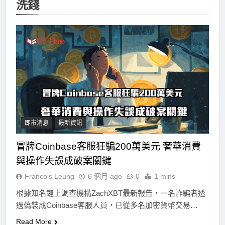
洗錢
即市消息
最新資訊
冒牌Coinbase客服狂騙200萬美元 奢華消費
與操作失誤成破案關鍵
Francois Leung
6 個月 ago
0
1 mins
根據知名鏈上調查機構ZachXBT最新報告，一名詐騙者透
過偽裝成Coinbase客服人員，已從多名加密貨幣交易…
Read More