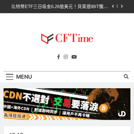
Skip
比特幣ETF三日吸金6.26億美元！貝萊德IBIT獨佔
to
4.79億，華爾街重拾信心
content
CLARITY法案最後闖關！開發者免責與總統道德條
款成兩大障礙
以太幣區間壓縮！100日均線1,920成關鍵 期貨槓
桿比率逼近0.65
比特幣收復64000美元！拋售三日即反轉！短期持
Cftime.io
有者從恐慌賣出轉為淨買入
CFTime與你一同探索有關
比特幣ETF三日吸金6.26億美元！貝萊德IBIT獨佔
AI（ChatGPT）、區塊鏈、NFT、加密貨
4.79億，華爾街重拾信心
幣、元宇宙及金融科技FinTech等資訊。
CLARITY法案最後闖關！開發者免責與總統道德條
MENU
款成兩大障礙