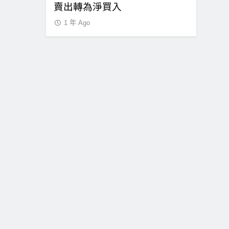
賣出轉為淨買入
爾街重拾
1 年 Ago
1 年 Ago