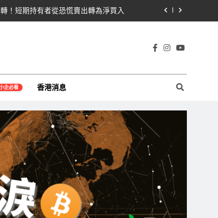
即反轉！短期持有者從恐慌賣出轉為淨買入
貝萊德IBIT獨佔4.79億，華爾街重拾信心
關！開發者免責與總統道德條款成兩大障礙
宇宙及金融科技FinTech等資訊。
線1,920成關鍵 期貨槓桿比率逼近0.65
香港消息
小企必看
即反轉！短期持有者從恐慌賣出轉為淨買入
貝萊德IBIT獨佔4.79億，華爾街重拾信心
關！開發者免責與總統道德條款成兩大障礙