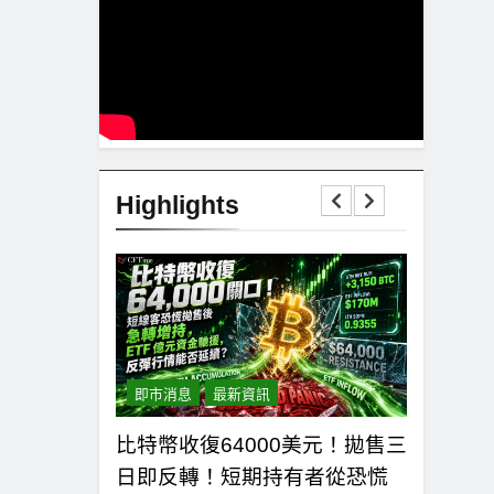
Highlights
即市消息
最新資訊
即市消息
00日均線
比特幣收復64000美元！拋售三
比特幣ET
貨槓桿比率逼近
日即反轉！短期持有者從恐慌
元！貝萊德