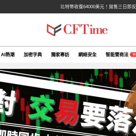
比特幣收復64000美元！拋售三日
比特幣ETF三日吸金6.26億美元！
CLARITY法案最後闖
ime.io
e與你一同探索有關AI（ChatGPT）、區塊鏈、NFT、加密貨幣、元
以太幣區間壓縮！100日均
AI熱潮
加密字典
獨家專訪
網絡安全
智能營商法
中
比特幣收復64000美元！拋售三日
比特幣ETF三日吸金6.26億美元！
CLARITY法案最後闖