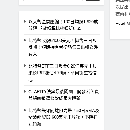
次提出
技術和
以太幣區間壓縮！100日均線1,920成
Read M
關鍵 期貨槓桿比率逼近0.65
比特幣收復64000美元！拋售三日即
反轉！短期持有者從恐慌賣出轉為淨
買入
比特幣ETF三日吸金6.26億美元！貝
萊德IBIT獨佔4.79億，華爾街重拾信
心
CLARITY法案最後闖關！開發者免責
與總統道德條款成兩大障礙
比特幣失守關鍵阻力帶！50日SMA及
斐波那契63,600美元未收復，下降通
道持續