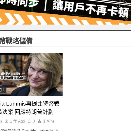
幣戰略儲備
資訊
thia Lummis再提比特幣戰
備法案 回應特朗普計劃
n
1 年 Ago
0
1 Mins
參議員 Cynthia Lummis 再