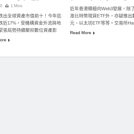
0
1 Mins
近年香港積極向Web3發展，除
跌出全球資產市值前十！今年迄
准比特幣現貨ETF外，亦疑推出
跌近17%，受機構資金外流與地
元、以太坊ETF等等。交易所Ha
緊張局勢持續壓抑數位資產影
Read More
據…
ore