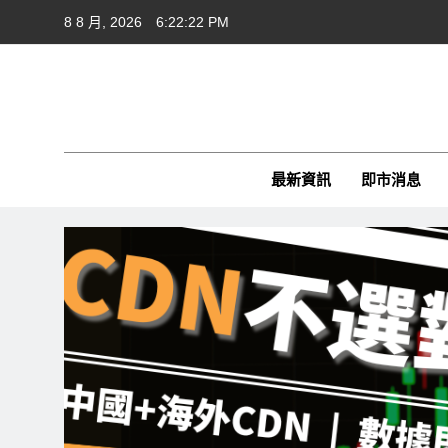
Skip
8 8 月, 2026
6:22:23 PM
to
content
Cft
CFTim
最新資訊
即市消息