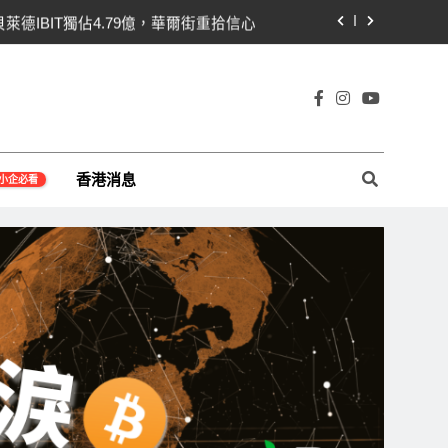
貝萊德IBIT獨佔4.79億，華爾街重拾信心
關！開發者免責與總統道德條款成兩大障礙
線1,920成關鍵 期貨槓桿比率逼近0.65
宇宙及金融科技FinTech等資訊。
即反轉！短期持有者從恐慌賣出轉為淨買入
香港消息
小企必看
貝萊德IBIT獨佔4.79億，華爾街重拾信心
關！開發者免責與總統道德條款成兩大障礙