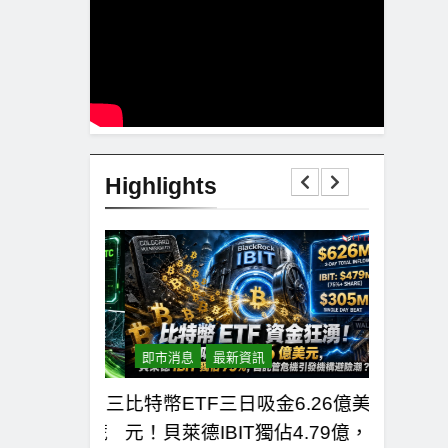
Highlights
即市消息
最新資訊
即市消息
0美元！拋售三
比特幣ETF三日吸金6.26億美
CLAR
有者從恐慌
元！貝萊德IBIT獨佔4.79億，華
者免責與