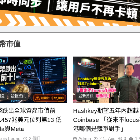
幣市值
消息
最新資訊
最新資訊
幣跌出全球資產市值前
Hashkey期望五年內超越
.457兆美元位列第13 低
Coinbase 「從來不focu
la與Meta
港哪個是競爭對手」
cois Leung
Admin
2 個月
2 年 Ago
0
1 