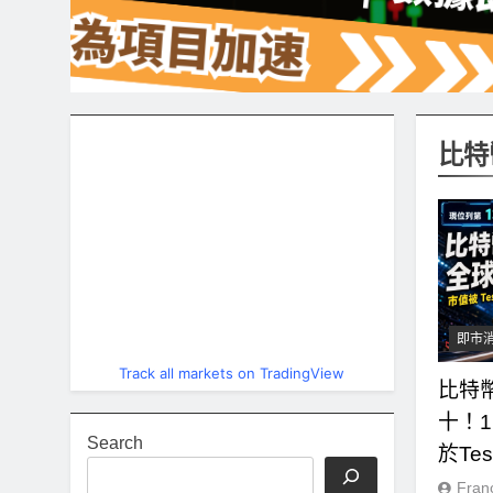
比特
即市
Track all markets on TradingView
比特
十！1
Search
於Tes
Fran