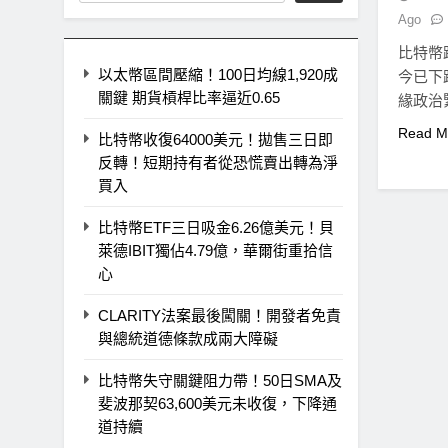
Ago
比特幣
以太幣區間壓縮！100日均線1,920成
今已下
關鍵 期貨槓桿比率逼近0.65
緣政治
響。根
Read M
比特幣收復64000美元！拋售三日即
反轉！短期持有者從恐慌賣出轉為淨
買入
比特幣ETF三日吸金6.26億美元！貝
萊德IBIT獨佔4.79億，華爾街重拾信
心
CLARITY法案最後闖關！開發者免責
與總統道德條款成兩大障礙
比特幣失守關鍵阻力帶！50日SMA及
斐波那契63,600美元未收復，下降通
道持續