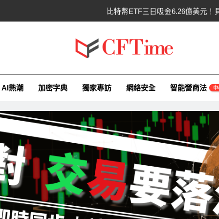
比特幣ETF三日吸金6.26億美元！
CLARITY法案最後闖
以太幣區間壓縮！100日均
ime.io
e與你一同探索有關AI（ChatGPT）、區塊鏈、NFT、加密貨幣、元
比特幣收復64000美元！拋售三日
AI熱潮
加密字典
獨家專訪
網絡安全
智能營商法
中
比特幣ETF三日吸金6.26億美元！
CLARITY法案最後闖