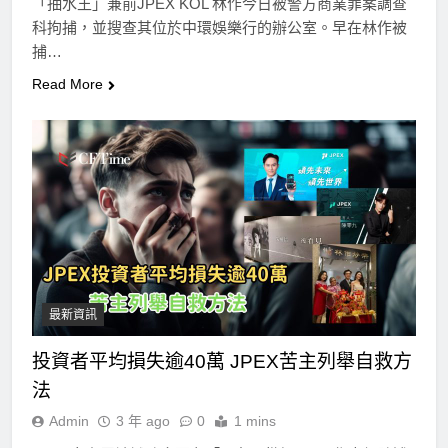
「抽水王」兼前JPEX KOL 林作今日被警方商業罪案調查
科拘捕，並搜查其位於中環娛樂行的辦公室。早在林作被
捕…
Read More
最新資訊
投資者平均損失逾40萬 JPEX苦主列舉自救方
法
Admin
3 年 ago
0
1 mins