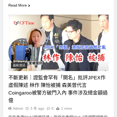
Read More
最新資訊
不斷更新｜證監會罕有「開名」批評JPEX作
虛假陳述 林作 陳怡被捕 森美曾代言
Coingaroo被警方破門入內 事件涉及總金額過
億
Admin
3 年 ago
0
1 mins