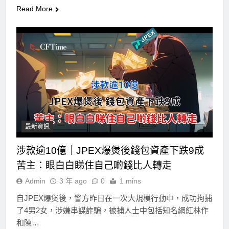
Read More
最新資訊
涉款逾10億｜JPEX爆煲後錢包資產下跌9成
苦主：眼白白睇住自己啲錢比人轉走
Admin
3 年 ago
0
1 mins
自JPEX爆煲後，警方昨日在一次大規模行動中，成功拘捕
了4男2女，涉嫌串謀詐騙，被捕人士中包括知名網紅林作
和陳…