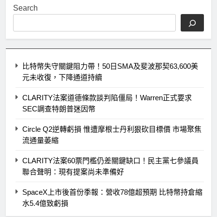
Search
比特幣失守關鍵阻力帶！50日SMA及斐波那契63,600美
元未收復，下降通道持續
CLARITY法案道德條款談判陷僵局！Warren正式要求
SEC調查特朗普迷因幣
Circle Q2逆轉虧損 惟遭摩根士丹利狠砍目標價 市場聚焦
流通量萎縮
CLARITY法案60票門檻仍差關鍵缺口！民主黨七參議員
聯合聲明：現有提案尚未準備好
SpaceX上市後首份季報：營收78億超預期 比特幣持倉縮
水5.4億致虧損