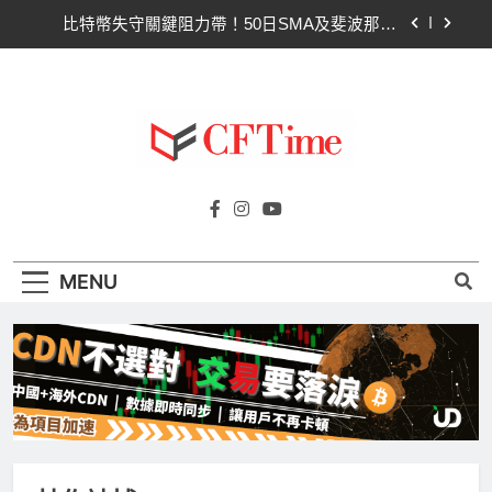
Skip
比特幣失守關鍵阻力帶！50日SMA及斐波那契
to
63,600美元未收復，下降通道持續
content
CLARITY法案道德條款談判陷僵局！Warren正式
要求SEC調查特朗普迷因幣
Circle Q2逆轉虧損 惟遭摩根士丹利狠砍目標價 市
場聚焦流通量萎縮
CLARITY法案60票門檻仍差關鍵缺口！民主黨七
Cftime.io
參議員聯合聲明：現有提案尚未準備好
CFTime與你一同探索有關
比特幣失守關鍵阻力帶！50日SMA及斐波那契
AI（ChatGPT）、區塊鏈、NFT、加密貨
63,600美元未收復，下降通道持續
幣、元宇宙及金融科技FinTech等資訊。
CLARITY法案道德條款談判陷僵局！Warren正式
MENU
要求SEC調查特朗普迷因幣
Circle Q2逆轉虧損 惟遭摩根士丹利狠砍目標價 市
場聚焦流通量萎縮
CLARITY法案60票門檻仍差關鍵缺口！民主黨七
參議員聯合聲明：現有提案尚未準備好