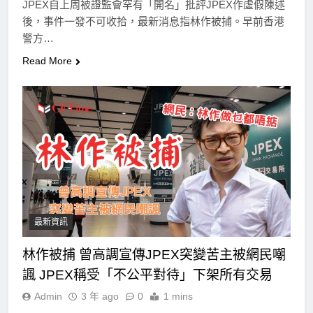
JPEX自上周被證監會罕有「開名」批評JPEX作虛假陳述
後，事件一發不可收拾，最新消息指林作被捕。早前香港
警方…
Read More
最新資訊
林作被捕 曾高調宣傳JPEX突變苦主被網民嘲
諷 JPEX稱受「不公平對待」下架所有交易
Admin
3 年 ago
0
1 mins