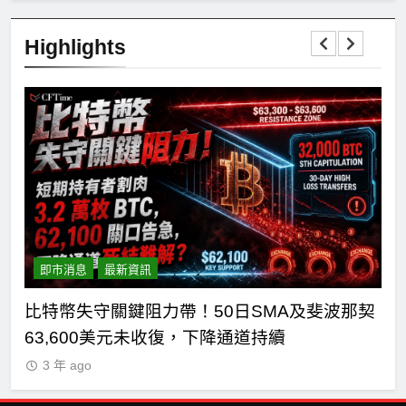
Highlights
C
即市消息
最新資訊
式
主黨
比特幣失守關鍵阻力帶！50日SMA及斐波那契
63,600美元未收復，下降通道持續
3 年 ago