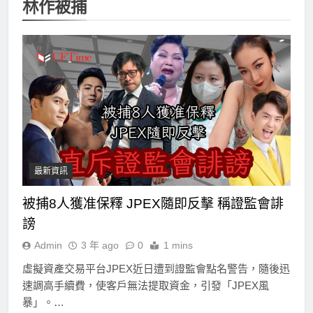
林作被捕
最新資訊
被捕8人獲准保釋 JPEX隨即反擊 稱證監會誹
謗
Admin
3 年 ago
0
1 mins
虛擬資產交易平台JPEX近日遭到證監會點名警告，隨後迅
速調高手續費，使客戶無法提取資金，引發「JPEX風
暴」。…