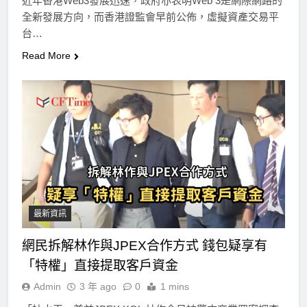
近年香港Web3發展迅速，政府亦表明Web 3是網際網路的
全新發展方向，而香港證監會早前公佈，虛擬資產交易平
台…
Read More
最新資訊
網民拆解林作與JPEX合作方式 錢包疑享有
「特權」直接提取客戶資金
Admin
3 年 ago
0
1 mins