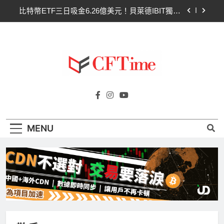
Skip
CLARITY法案最後闖關！開發者免責與總統道德條
to
款成兩大障礙
content
以太幣區間壓縮！100日均線1,920成關鍵 期貨槓
桿比率逼近0.65
比特幣收復64000美元！拋售三日即反轉！短期持
有者從恐慌賣出轉為淨買入
比特幣ETF三日吸金6.26億美元！貝萊德IBIT獨佔
Cftime.io
4.79億，華爾街重拾信心
CFTime與你一同探索有關
CLARITY法案最後闖關！開發者免責與總統道德條
AI（ChatGPT）、區塊鏈、NFT、加密貨
款成兩大障礙
幣、元宇宙及金融科技FinTech等資訊。
MENU