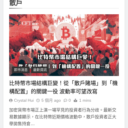
散戶
即市消息
最新資訊
比特幣市場結構巨變！從「散戶賭場」到「機
構配置」的關鍵一役 波動率可望改寫
Crystal Hui
5 個月 ago
0
1 mins
加密貨幣市場正上演一場罕見的投資者行為分歧。最新交
易數據顯示，在比特幣近期價格波動中，散戶投資者正大
舉拋售持倉…