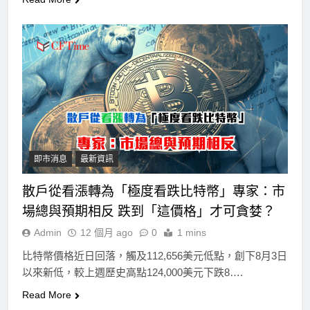
即市消息
最新資訊
散戶從看漲轉為「極度看跌比特幣」專家：市
場總與預期相反 跌到「這價格」才可貪婪？
Admin
12 個月 ago
0
1 mins
比特幣價格近日回落，觸及112,656美元低點，創下8月3日
以來新低，較上週歷史高點124,000美元下跌8….
Read More