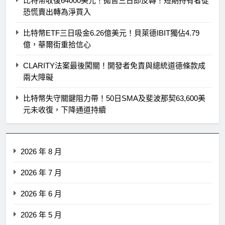
比特幣收復64000美元！拋售三日即反轉！短期持有者從
恐慌賣出轉為淨買入
比特幣ETF三日吸金6.26億美元！貝萊德IBIT獨佔4.79
億，華爾街重拾信心
CLARITY法案最後闖關！開發者免責與總統道德條款成
兩大障礙
比特幣失守關鍵阻力帶！50日SMA及斐波那契63,600美
元未收復，下降通道持續
2026 年 8 月
2026 年 7 月
2026 年 6 月
2026 年 5 月