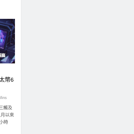
以太幣6
Mins
三觸及
二月以來
小時