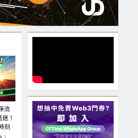
淨流
低迷！
時刻
1