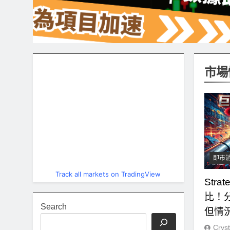
市場
即市
Track all markets on TradingView
Str
比！
Search
但情
Cryst