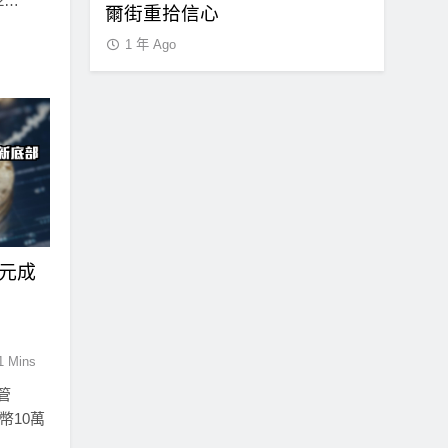
2…
爾街重拾信心
障礙
1 年 Ago
1 年 Ago
美元成
1 Mins
管
特幣10萬