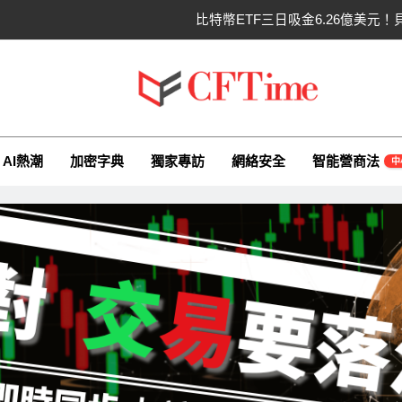
比特幣ETF三日吸金6.26億美元！
CLARITY法案最後闖
以太幣區間壓縮！100日均
ime.io
e與你一同探索有關AI（ChatGPT）、區塊鏈、NFT、加密貨幣、元
比特幣收復64000美元！拋售三日
AI熱潮
加密字典
獨家專訪
網絡安全
智能營商法
中
比特幣ETF三日吸金6.26億美元！
CLARITY法案最後闖