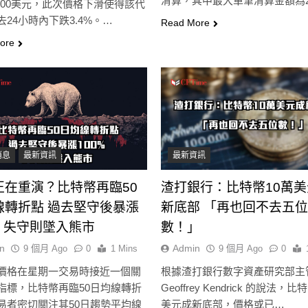
清算，其中最大單筆清算金額為
,100美元，此次價格下滑使得該代
0.65
賣出轉為淨買入
去24小時內下跌3.4%。…
Read More
1 年 Ago
1 年 Ago
ore
消息
最新資訊
最新資訊
正在重演？比特幣再臨50
渣打銀行：比特幣10萬
線轉折點 過去堅守後暴漲
新底部 「再也回不去五位
% 失守則墜入熊市
數！」
n
Admin
9 個月 Ago
0
1 Mins
9 個月 Ago
0
價格在星期一交易時接近一個關
根據渣打銀行數字資產研究部主
指標，比特幣再臨50日均線轉折
Geoffrey Kendrick 的說法，比
易者密切關注其50日趨勢平均線
美元成新底部，價格或已…