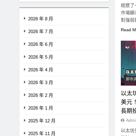
經歷了
市場顯
2026 年 8 月
對強弱
聚發散
Read M
2026 年 7 月
2026 年 6 月
2026 年 5 月
2026 年 4 月
即市
2026 年 3 月
以太坊
2026 年 2 月
美元！
2026 年 1 月
即市消息
最新資訊
長期
Admi
2025 年 12 月
CLARITY法案最後闖關！開
以太坊
者免責與總統道德條款成兩
2025 年 11 月