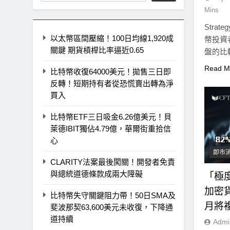
Mins
Stra
以太幣區間壓縮！100日均線1,920成
幣投資
關鍵 期貨槓桿比率逼近0.65
盤的比
Read M
比特幣收復64000美元！拋售三日即
反轉！短期持有者從恐慌賣出轉為淨
買入
比特幣ETF三日吸金6.26億美元！貝
萊德IBIT獨佔4.79億，華爾街重拾信
心
即市
CLARITY法案最後闖關！開發者免責
與總統道德條款成兩大障礙
「極
加密
比特幣失守關鍵阻力帶！50日SMA及
月將
斐波那契63,600美元未收復，下降通
道持續
Admi