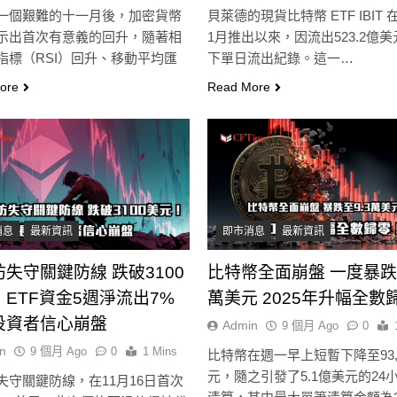
一個艱難的十一月後，加密貨幣
貝萊德的現貨比特幣 ETF IBIT 在
示出首次有意義的回升，隨著相
1月推出以來，因流出523.2億
指標（RSI）回升、移動平均匯
下單日流出紀錄。這一…
…
ore
Read More
消息
最新資訊
即市消息
最新資訊
失守關鍵防線 跌破3100
比特幣全面崩盤 一度暴跌至
ETF資金5週淨流出7%
萬美元 2025年升幅全數
即市消息
最新資訊
即市消息
最新資訊
投資者信心崩盤
Admin
9 個月 Ago
0
n
9 個月 Ago
0
1 Mins
比特幣在週一早上短暫下降至93,
發
以太幣區間壓縮！100日均線
比特幣收復6400
元，隨之引發了5.1億美元的24
失守關鍵防線，在11月16日首次
大
1,920成關鍵 期貨槓桿比率逼近
日即反轉！短期持