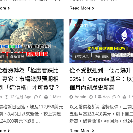
ore
Read More
消息
最新資訊
即市消息
最新資訊
從看漲轉為「極度看跌比
從不受歡迎到一個月爆升
」專家：市場總與預期相
62%！ Capriole基金：
跌到「這價格」才可貪婪？
個月內創歷史新高
n
Admin
12 個月 Ago
0
1 Mins
1 年 Ago
0
1 
格近日回落，觸及112,656美元
以太幣價格近期強勢反彈，上週
創下8月3日以來新低，較上週歷
五個月高點3,418美元，創下自
24,000美元下跌8….
新高，儘管隨後小幅回落，但24
漲…
ore
Read More