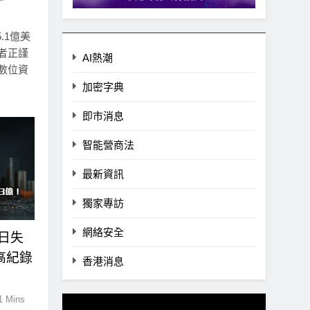
.1億美
者正謹
AI熱潮
數位資
加密字典
即市消息
智能營商法
最新資訊
獨家專訪
網絡安全
單日失
高紀錄
香港消息
1 Mins