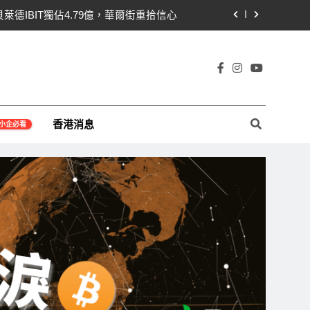
貝萊德IBIT獨佔4.79億，華爾街重拾信心
關！開發者免責與總統道德條款成兩大障礙
線1,920成關鍵 期貨槓桿比率逼近0.65
宇宙及金融科技FinTech等資訊。
即反轉！短期持有者從恐慌賣出轉為淨買入
香港消息
小企必看
貝萊德IBIT獨佔4.79億，華爾街重拾信心
關！開發者免責與總統道德條款成兩大障礙