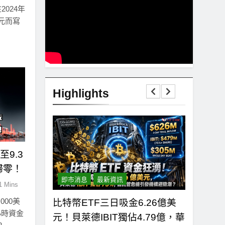
2024年
美元而寫
Highlights
9.3
歸零！
即市消息
最新資訊
即市消息
1 Mins
000美
0美元！拋售三
比特幣ETF三日吸金6.26億美
CLAR
小時資金
有者從恐慌
元！貝萊德IBIT獨佔4.79億，華
者免責與