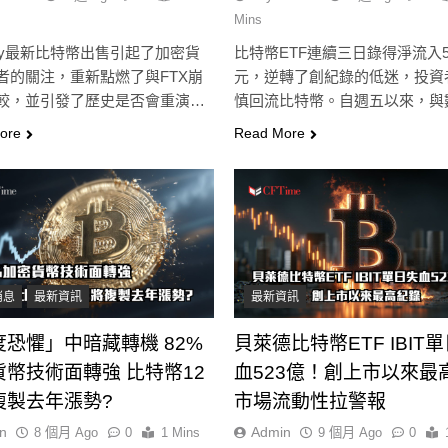
Mins
tegy最新比特幣出售引起了加密貨
比特幣ETF連續三日錄得淨流入5
者的關注，重新點燃了與FTX崩
元，逆轉了創紀錄的低迷，投資
較，並引發了歷史是否會重演…
慎回流比特幣。自週五以來，與
產…
ore
Read More
消息
最新資訊
最新資訊
度恐懼」中暗藏轉機 82%
貝萊德比特幣ETF IBIT
貨幣技術面轉強 比特幣12
血523億！創上市以來最
複製去年漲勢?
市場流動性拉警報
n
Admin
8 個月 Ago
0
1 Mins
9 個月 Ago
0