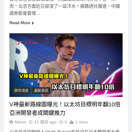
而，北京方面近日卻潑了一盆冷水。據路透社報道，中國
證券監督管理…
Read More
即市消息
最新資訊
V神最新路線圖曝光！以太坊目標明年翻10倍
亞洲開發者成關鍵推力
Admin
11 個月 ago
0
1 mins
以太坊共同創辦人Vitalik Buterin於近日在日本開發者大會