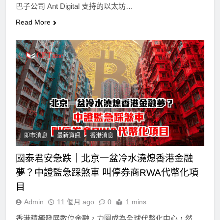
巴子公司 Ant Digital 支持的以太坊…
Read More
即市消息
最新資訊
香港消息
國泰君安急跌｜北京一盆冷水澆熄香港金融
夢？中證監急踩煞車 叫停券商RWA代幣化項
目
Admin
11 個月 ago
0
1 mins
香港積極發展數位金融，力圖成為全球代幣化中心，然