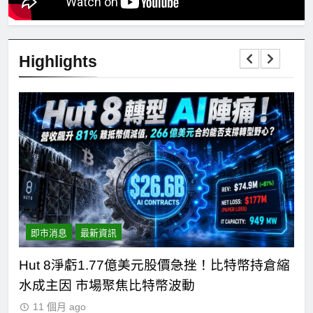
Highlights
即市消息
最新資訊
比
Hut 8淨虧1.77億美元股價急挫！比特幣持倉縮
S
水成主因 市場聚焦比特幣波動
分
11 個月 ago