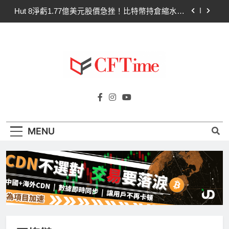
Skip
Hut 8淨虧1.77億美元股價急挫！比特幣持倉縮水成
to
主因 市場聚焦比特幣波動
content
Strategy再賣比特幣！Saylor澄清：公司與個人分
開，我從未賣出
CLARITY法案60票門檻仍差關鍵缺口！民主黨七
參議員聯合聲明：現有提案尚未準備好
SpaceX上市後首份季報：營收78億超預期 比特幣
Cftime.io
持倉縮水5.4億致虧損
CFTime與你一同探索有關
Hut 8淨虧1.77億美元股價急挫！比特幣持倉縮水成
AI（ChatGPT）、區塊鏈、NFT、加密貨
主因 市場聚焦比特幣波動
幣、元宇宙及金融科技FinTech等資訊。
Strategy再賣比特幣！Saylor澄清：公司與個人分
MENU
開，我從未賣出