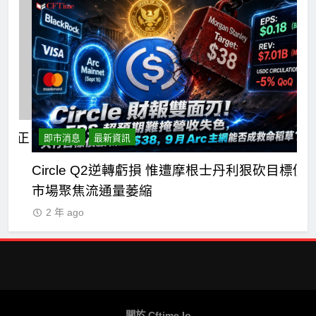
n正
即市消息
最新資訊
Circle Q2逆轉虧損 惟遭摩根士丹利狠砍目標價
C
市場聚焦流通量萎縮
七
2 年 ago
關於 Cftime.io