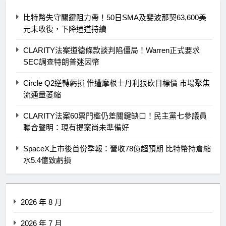
比特幣失守關鍵阻力帶！50日SMA及斐波那契63,600美
元未收復，下降通道持續
CLARITY法案道德條款談判陷僵局！Warren正式要求
SEC調查特朗普迷因幣
Circle Q2逆轉虧損 惟遭摩根士丹利狠砍目標價 市場聚焦
流通量萎縮
CLARITY法案60票門檻仍差關鍵缺口！民主黨七參議員
聯合聲明：現有提案尚未準備好
SpaceX上市後首份季報：營收78億超預期 比特幣持倉縮
水5.4億致虧損
2026 年 8 月
2026 年 7 月