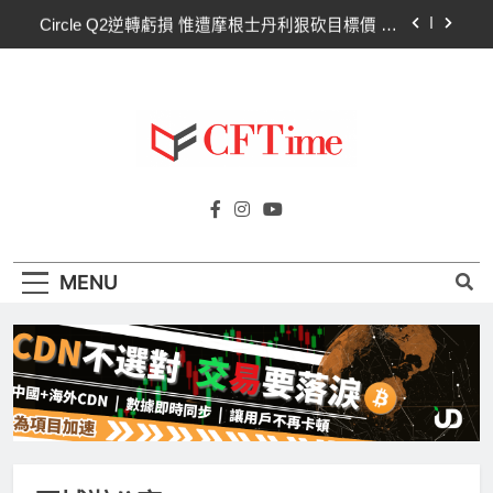
Skip
Circle Q2逆轉虧損 惟遭摩根士丹利狠砍目標價 市
to
場聚焦流通量萎縮
content
CLARITY法案60票門檻仍差關鍵缺口！民主黨七
參議員聯合聲明：現有提案尚未準備好
比特幣失守關鍵阻力帶！50日SMA及斐波那契
63,600美元未收復，下降通道持續
CLARITY法案道德條款談判陷僵局！Warren正式
Cftime.io
要求SEC調查特朗普迷因幣
CFTime與你一同探索有關
Circle Q2逆轉虧損 惟遭摩根士丹利狠砍目標價 市
AI（ChatGPT）、區塊鏈、NFT、加密貨
場聚焦流通量萎縮
幣、元宇宙及金融科技FinTech等資訊。
CLARITY法案60票門檻仍差關鍵缺口！民主黨七
MENU
參議員聯合聲明：現有提案尚未準備好