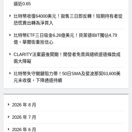
逼近0.65
比特幣收復64000美元！拋售三日即反轉！短期持有者從
恐慌賣出轉為淨買入
比特幣ETF三日吸金6.26億美元！貝萊德IBIT獨佔4.79
億，華爾街重拾信心
CLARITY法案最後闖關！開發者免責與總統道德條款成
兩大障礙
比特幣失守關鍵阻力帶！50日SMA及斐波那契63,600美
元未收復，下降通道持續
2026 年 8 月
2026 年 7 月
2026 年 6 月