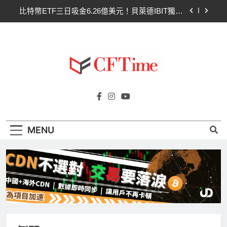
Skip
比特幣ETF三日吸金6.26億美元！貝萊德IBIT獨佔
to
4.79億，華爾街重拾信心
content
CLARITY法案最後闖關！開發者免責與總統道德條
款成兩大障礙
以太幣區間壓縮！100日均線1,920成關鍵 期貨槓
桿比率逼近0.65
比特幣收復64000美元！拋售三日即反轉！短期持
Cftime.io
有者從恐慌賣出轉為淨買入
CFTime與你一同探索有關
比特幣ETF三日吸金6.26億美元！貝萊德IBIT獨佔
AI（ChatGPT）、區塊鏈、NFT、加密貨
4.79億，華爾街重拾信心
幣、元宇宙及金融科技FinTech等資訊。
CLARITY法案最後闖關！開發者免責與總統道德條
MENU
款成兩大障礙