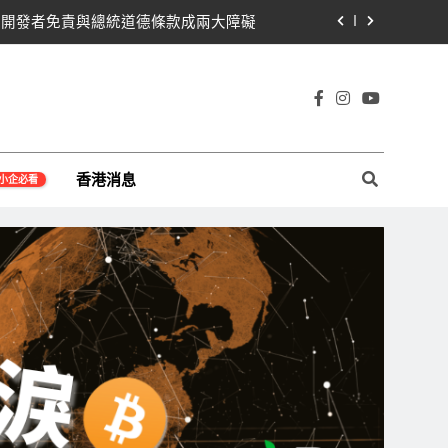
關！開發者免責與總統道德條款成兩大障礙
線1,920成關鍵 期貨槓桿比率逼近0.65
即反轉！短期持有者從恐慌賣出轉為淨買入
宇宙及金融科技FinTech等資訊。
貝萊德IBIT獨佔4.79億，華爾街重拾信心
香港消息
小企必看
關！開發者免責與總統道德條款成兩大障礙