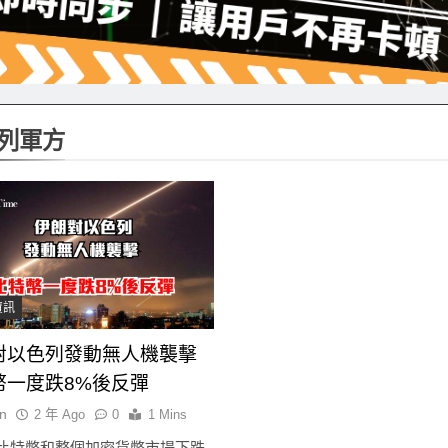
列軍方
資訊
對以色列發動無人機襲擊
幣一度跌8%後反彈
n
2 年 Ago
0
1 Mins
比特幣和整個加密貨幣市場下跌