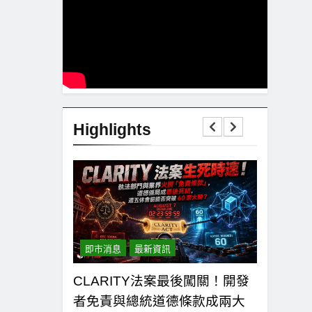
Highlights
即市消息
最新資訊
即市消息
6.26億美
CLARITY法案最後闖關！開發
以太幣區
佔4.79億，華
者免責與總統道德條款成兩大
1,920