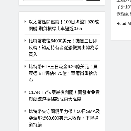
了近10
恢復到約
以太幣區間壓縮！100日均線1,920成
Read M
關鍵 期貨槓桿比率逼近0.65
比特幣收復64000美元！拋售三日即
反轉！短期持有者從恐慌賣出轉為淨
買入
比特幣ETF三日吸金6.26億美元！貝
萊德IBIT獨佔4.79億，華爾街重拾信
心
CLARITY法案最後闖關！開發者免責
與總統道德條款成兩大障礙
比特幣失守關鍵阻力帶！50日SMA及
斐波那契63,600美元未收復，下降通
道持續