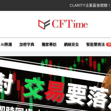
CLARITY法案最後闖
以太幣區間壓縮！100日均
比特幣收復64000美元！拋售三日
ime.io
e與你一同探索有關AI（ChatGPT）、區塊鏈、NFT、加密貨幣、元
比特幣ETF三日吸金6.26億美元！
AI熱潮
加密字典
獨家專訪
網絡安全
智能營商法
中
CLARITY法案最後闖