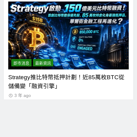
即市消息
最新資訊
萬！
Strategy推比特幣抵押計劃！近85萬枚BTC從
C
儲備變「融資引擎」
仍
3 年 ago