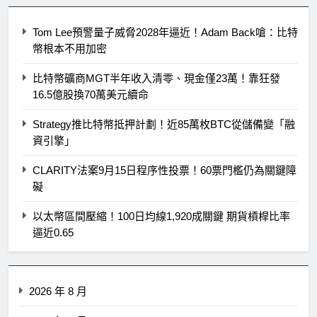
Tom Lee預警量子威脅2028年逼近！Adam Back嗆：比特
幣根本不用加密
比特幣礦商MGT半年收入清零、現金僅23萬！靠狂發
16.5億股換70萬美元續命
Strategy推比特幣抵押計劃！近85萬枚BTC從儲備變「融
資引擎」
CLARITY法案9月15日程序性投票！60票門檻仍為關鍵障
礙
以太幣區間壓縮！100日均線1,920成關鍵 期貨槓桿比率
逼近0.65
2026 年 8 月