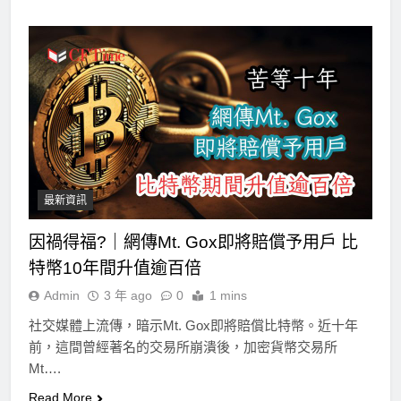
最新資訊
因禍得福?｜網傳Mt. Gox即將賠償予用戶 比
特幣10年間升值逾百倍
Admin
3 年 ago
0
1 mins
社交媒體上流傳，暗示Mt. Gox即將賠償比特幣。近十年
前，這間曾經著名的交易所崩潰後，加密貨幣交易所
Mt….
Read More