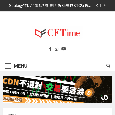
Skip
Strategy推比特幣抵押計劃！近85萬枚BTC從儲備
to
變「融資引擎」
content
CLARITY法案9月15日程序性投票！60票門檻仍為
關鍵障礙
Tom Lee預警量子威脅2028年逼近！Adam Back
嗆：比特幣根本不用加密
比特幣礦商MGT半年收入清零、現金僅23萬！靠
Cftime.io
狂發16.5億股換70萬美元續命
CFTime與你一同探索有關
Strategy推比特幣抵押計劃！近85萬枚BTC從儲備
AI（ChatGPT）、區塊鏈、NFT、加密貨
變「融資引擎」
幣、元宇宙及金融科技FinTech等資訊。
CLARITY法案9月15日程序性投票！60票門檻仍為
MENU
關鍵障礙