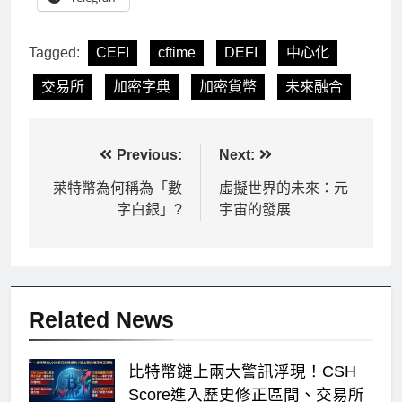
Tagged:
CEFI
cftime
DEFI
中心化
交易所
加密字典
加密貨幣
未來融合
文
Previous:
Next:
章
萊特幣為何稱為「數
虛擬世界的未來：元
字白銀」?
宇宙的發展
導
覽
Related News
比特幣鏈上兩大警訊浮現！CSH
Score進入歷史修正區間、交易所