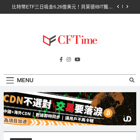
Skip
比特幣ETF三日吸金6.26億美元！貝萊德IBIT獨佔
to
4.79億，華爾街重拾信心
content
CLARITY法案最後闖關！開發者免責與總統道德條
款成兩大障礙
以太幣區間壓縮！100日均線1,920成關鍵 期貨槓
桿比率逼近0.65
比特幣收復64000美元！拋售三日即反轉！短期持
Cftime.io
有者從恐慌賣出轉為淨買入
CFTime與你一同探索有關
比特幣ETF三日吸金6.26億美元！貝萊德IBIT獨佔
AI（ChatGPT）、區塊鏈、NFT、加密貨
4.79億，華爾街重拾信心
幣、元宇宙及金融科技FinTech等資訊。
CLARITY法案最後闖關！開發者免責與總統道德條
MENU
款成兩大障礙