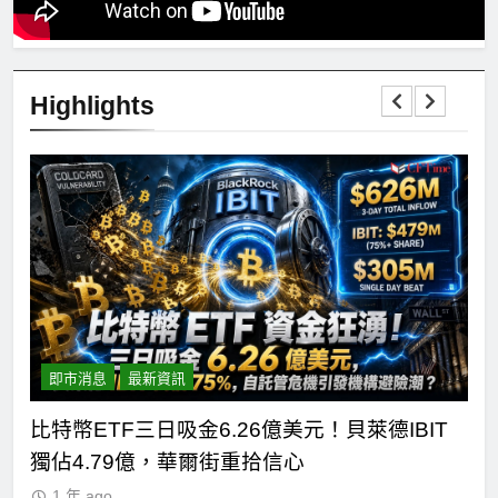
Highlights
即市消息
最新資訊
短
比特幣ETF三日吸金6.26億美元！貝萊德IBIT
C
獨佔4.79億，華爾街重拾信心
德
1 年 ago