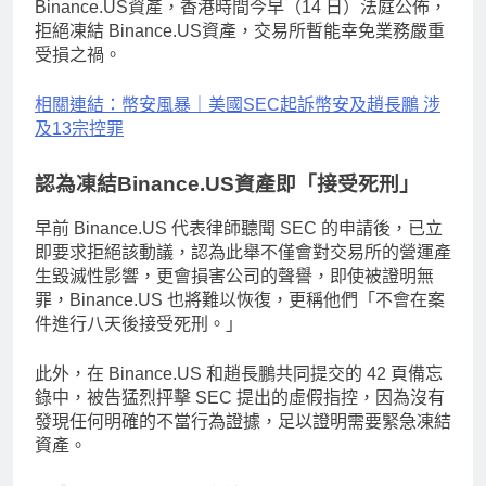
Binance.US資產，香港時間今早（14 日）法庭公佈，
拒絕凍結 Binance.US資產，交易所暫能幸免業務嚴重
受損之禍。
相關連結：幣安風暴｜美國SEC起訴幣安及趙長鵬 涉
及13宗控罪
認為凍結Binance.US資產即「接受死刑」
早前 Binance.US 代表律師聽聞 SEC 的申請後，已立
即要求拒絕該動議，認為此舉不僅會對交易所的營運產
生毀滅性影響，更會損害公司的聲譽，即使被證明無
罪，Binance.US 也將難以恢復，更稱他們「不會在案
件進行八天後接受死刑。」
此外，在 Binance.US 和趙長鵬共同提交的 42 頁備忘
錄中，被告猛烈抨擊 SEC 提出的虛假指控，因為沒有
發現任何明確的不當行為證據，足以證明需要緊急凍結
資產。