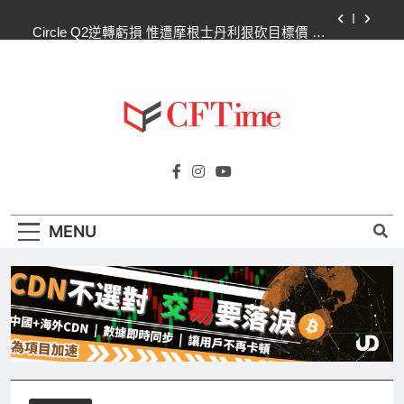
Skip
Circle Q2逆轉虧損 惟遭摩根士丹利狠砍目標價 市
to
場聚焦流通量萎縮
content
CLARITY法案60票門檻仍差關鍵缺口！民主黨七
參議員聯合聲明：現有提案尚未準備好
比特幣失守關鍵阻力帶！50日SMA及斐波那契
63,600美元未收復，下降通道持續
CLARITY法案道德條款談判陷僵局！Warren正式
Cftime.io
要求SEC調查特朗普迷因幣
CFTime與你一同探索有關
Circle Q2逆轉虧損 惟遭摩根士丹利狠砍目標價 市
AI（ChatGPT）、區塊鏈、NFT、加密貨
場聚焦流通量萎縮
幣、元宇宙及金融科技FinTech等資訊。
CLARITY法案60票門檻仍差關鍵缺口！民主黨七
MENU
參議員聯合聲明：現有提案尚未準備好