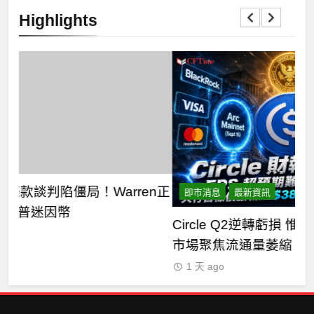
Highlights
n正
即市消息
最新資訊
Circle Q2逆轉虧損 惟遭摩根士丹利狠砍目標價
C
市場聚焦流通量萎縮
七
1 天 ago