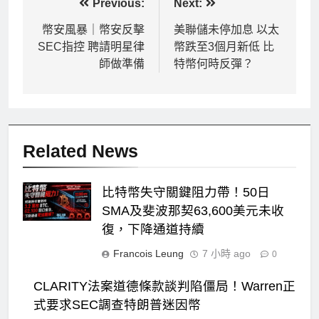
文
Previous:
Next:
章
幣安風暴｜幣安反擊
美聯儲未停加息 以太
SEC指控 聘請明星律
幣跌至3個月新低 比
導
師做準備
特幣何時反彈？
覽
Related News
比特幣失守關鍵阻力帶！50日
SMA及斐波那契63,600美元未收
復，下降通道持續
Francois Leung
7 小時 ago
0
CLARITY法案道德條款談判陷僵局！Warren正
式要求SEC調查特朗普迷因幣