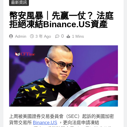
最新資訊
幣安風暴｜先贏一仗？ 法庭
拒絕凍結Binance.US資產
0
Admin
3 年 Ago
1 Mins
上周被美國證券交易委員會（SEC）起訴的美國加密
貨幣交易所
Binance.US
，更向法庭申請凍結