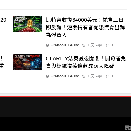
20
比特幣收復64000美元！拋售三日
即反轉！短期持有者從恐慌賣出轉
為淨買入
Francois Leung
1 天 Ago
0
元！
CLARITY法案最後闖關！開發者免
街重
責與總統道德條款成兩大障礙
Francois Leung
1 天 Ago
0
關於