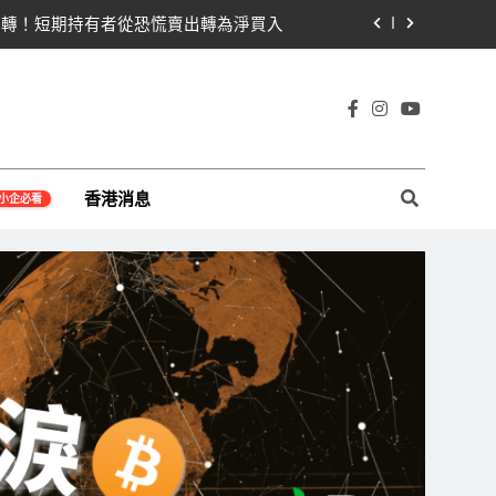
貝萊德IBIT獨佔4.79億，華爾街重拾信心
關！開發者免責與總統道德條款成兩大障礙
線1,920成關鍵 期貨槓桿比率逼近0.65
宇宙及金融科技FinTech等資訊。
即反轉！短期持有者從恐慌賣出轉為淨買入
香港消息
小企必看
貝萊德IBIT獨佔4.79億，華爾街重拾信心
關！開發者免責與總統道德條款成兩大障礙