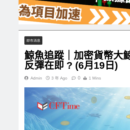
即市消息
鯨魚追蹤｜加密貨幣大鯨
反彈在即 ? (6月19日)
0
Admin
3 年 Ago
1 Mins