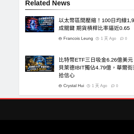
Related News
以太幣區間壓縮！100日均線1,9
成關鍵 期貨槓桿比率逼近0.65
Francois Leung
1 天 Ago
0
比特幣ETF三日吸金6.26億美
貝萊德IBIT獨佔4.79億，華爾
拾信心
Crystal Hui
1 天 Ago
0