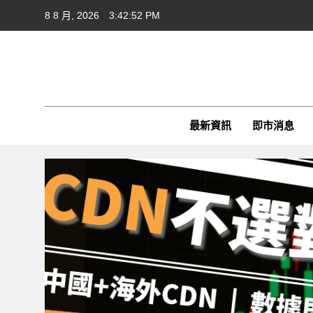
Skip
8 8 月, 2026
3:42:53 PM
to
content
Cft
CFTim
最新資訊
即市消息