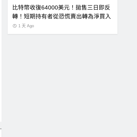
即反
比特幣ETF三日吸金6.26億美元！貝萊
CLAR
買入
德IBIT獨佔4.79億，華爾街重拾信心
總統道德
1 天 Ago
1 天 Ago