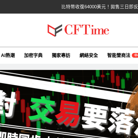
比特幣ETF三日吸金6.26億美元！
CLARITY法案最後闖
以太幣區間壓縮！100日均
ime.io
e與你一同探索有關AI（ChatGPT）、區塊鏈、NFT、加密貨幣、元
比特幣收復64000美元！拋售三日
AI熱潮
加密字典
獨家專訪
網絡安全
智能營商法
中
比特幣ETF三日吸金6.26億美元！
CLARITY法案最後闖