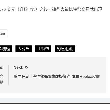
0日均線1,920成關
比特幣收復64000美元！拋售三日
6,676 美元（升逾 7％）之後，這些大量比特幣交易就出現
.65
轉！短期持有者從恐慌賣出轉為淨
1 天 Ago
ram
區塊鏈
大鯨魚
比特幣
鯨魚追蹤
s:
Next:
一文
騙局狂潮｜學生盜取6億虛擬資產 購買Roblox皮膚
點