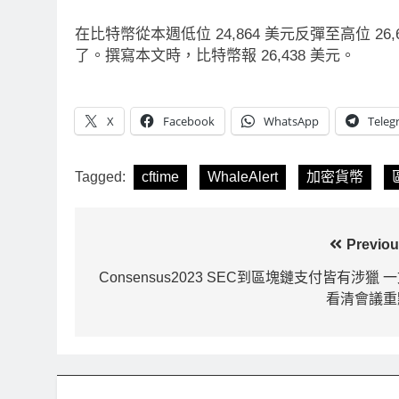
RITY法案最後闖關！開發者免責與
以太幣區間壓縮！10
在比特幣從本週低位 24,864 美元反彈至高位 2
道德條款成兩大障礙
鍵 期貨槓桿比率逼近0
了。撰寫本文時，比特幣報 26,438 美元。
Ago
1 天 Ago
X
Facebook
WhatsApp
Teleg
Tagged:
cftime
WhaleAlert
加密貨幣
文
Previou
章
Consensus2023 SEC到區塊鏈支付皆有涉獵 
看清會議重
導
覽